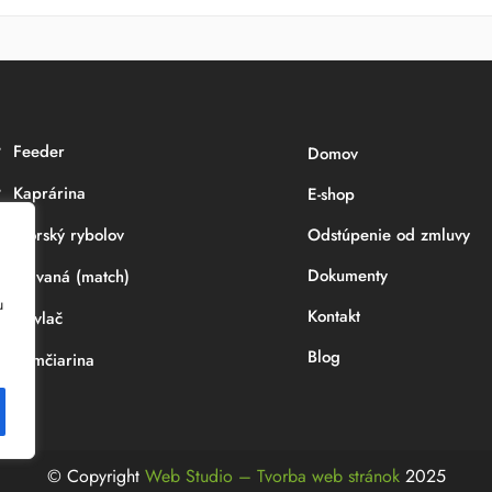
Feeder
Domov
Kaprárina
E-shop
Morský rybolov
Odstúpenie od zmluvy
Dokumenty
Plávaná (match)
u
Kontakt
Prívlač
Blog
Sumčiarina
© Copyright
Web Studio – Tvorba web stránok
2025