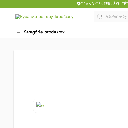
Skip
GRAND CENTER - ŠKULTÉ
to
Products
search
content
Kategórie produktov