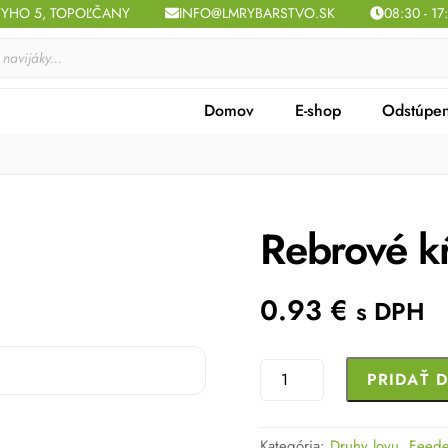
TYHO 5, TOPOĽČANY
INFO@LMRYBARSTVO.SK
08:30 - 17
Domov
E-shop
Odstúpen
Rebrové kŕ
0.93
€
s DPH
množstvo
PRIDAŤ 
Rebrové
kŕmitko
Kategória:
Druhy lovu
,
Feede