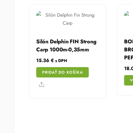
Silón Delphin FIN Strong
BO
Carp 1000m-0,35mm
BR
PE
15.36
€
s DPH
18
PRIDAŤ DO KOŠÍKA
V
Share