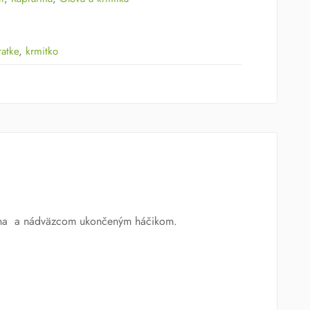
ratke
,
krmitko
me na a nádväzcom ukončeným háčikom.