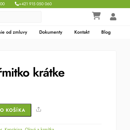
:00
+421 915 050 060
ie od zmluvy
Dokumenty
Kontakt
Blog
mitko krátke
Share
DO KOŠÍKA
r
,
Kaprárina
,
Olová a krmítka