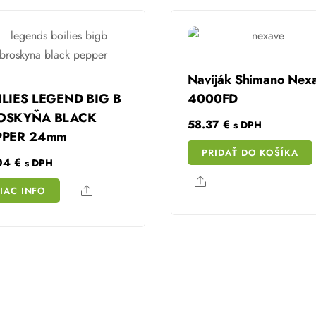
Naviják Shimano Nex
ILIES LEGEND BIG B
4000FD
OSKYŇA BLACK
58.37
€
s DPH
PPER 24mm
PRIDAŤ DO KOŠÍKA
.04
€
s DPH
Share
Share
IAC INFO