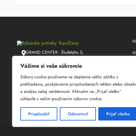
GRAND CENTER - Škultétyho 5,
Topoľčany
Vážime si vaše súkromie
info@lmrybarstvo.sk
Súbory cookie používame na zlepšenie vášho zážitku z
+421 915 050 060
prehliadania, poskytovanie prispôsobených reklám alebo obsah
a analýzu našej návštevnosti. Kliknutím na „Prijať všetko“
08:30 - 17:00
súhlasíte s naším používaním súborov cookie.
Prispôsobiť
Odmietnuť
Prijať všetko