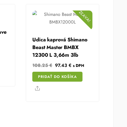
ZĽAVA!
ave
Udica kaprová Shimano
Beast Master BMBX
12300 L 3,66m 3lb
Original
Current
108.25
€
97.43
€
s DPH
price
price
PRIDAŤ DO KOŠÍKA
was:
is:
108.25 €.
97.43 €.
Share