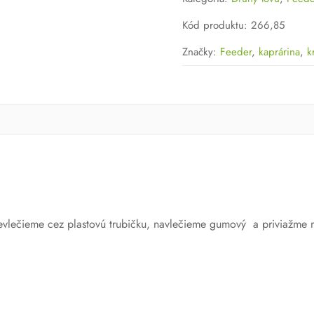
krátke
Kód produktu
:
266,85
Značky:
Feeder
,
kaprárina
,
k
 prevlečieme cez plastovú trubičku, navlečieme gumový a priviaž