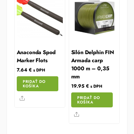
Anaconda Spod
Silón Delphin FIN
Marker Flots
Armada carp
1000 m – 0,35
7.64
€
s DPH
mm
PRIDAŤ DO
19.95
€
KOŠÍKA
s DPH
PRIDAŤ DO
Share
KOŠÍKA
Share