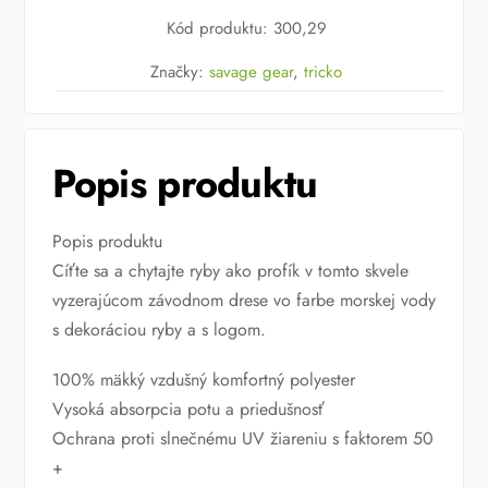
Tournament
Kód produktu
:
300,29
Jersey
Pike
Značky:
savage gear
,
tricko
Zander
Perch
Popis produktu
Popis produktu
Cíťte sa a chytajte ryby ako profík v tomto skvele
vyzerajúcom závodnom drese vo farbe morskej vody
s dekoráciou ryby a s logom.
100% mäkký vzdušný komfortný polyester
Vysoká absorpcia potu a priedušnosť
Ochrana proti slnečnému UV žiareniu s faktorem 50
+