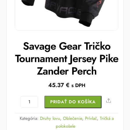
Savage Gear Tričko
Tournament Jersey Pike
Zander Perch
45.37
€
s DPH
množstvo
Share
PRIDAŤ DO KOŠÍKA
Savage
Gear
Kategória:
Druhy lovu
,
Oblečenie
,
Prívlač
,
Tričká a
Tričko
polokošele