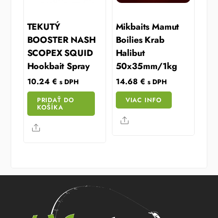
TEKUTÝ
Mikbaits Mamut
BOOSTER NASH
Boilies Krab
SCOPEX SQUID
Halibut
Hookbait Spray
50x35mm/1kg
10.24
€
14.68
€
s DPH
s DPH
PRIDAŤ DO
VIAC INFO
KOŠÍKA
Share
Share