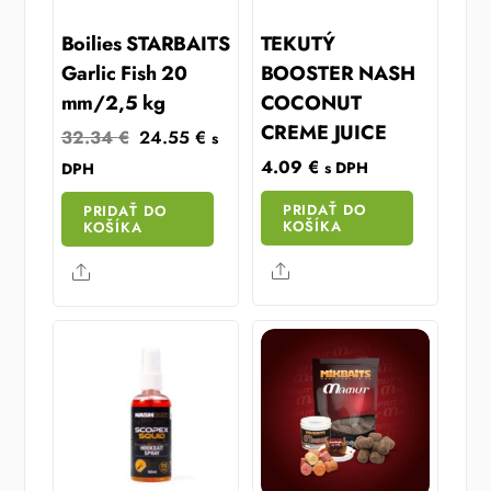
Boilies STARBAITS
TEKUTÝ
Garlic Fish 20
BOOSTER NASH
mm/2,5 kg
COCONUT
CREME JUICE
Original
Current
32.34
€
24.55
€
s
price
price
4.09
€
s DPH
DPH
was:
is:
PRIDAŤ DO
PRIDAŤ DO
32.34 €.
24.55 €.
KOŠÍKA
KOŠÍKA
Share
Share