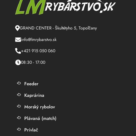
GRAND CENTER - Škultétyho 5, Topoľčany
info@lmrybarstvo.sk
+421 915 050 060
08:30 - 17:00
Feeder
Kaprárina
Morský rybolov
Plávaná (match)
Prívlač