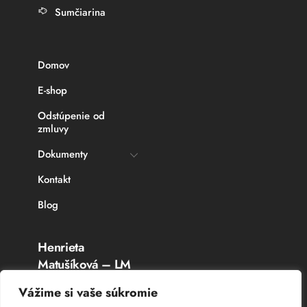
Sumčiarina
Domov
E-shop
Odstúpenie od
zmluvy
Dokumenty
Kontakt
Blog
Henrieta
Matušíková – LM
Rybárske potreby
Vážime si vaše súkromie