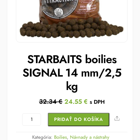
STARBAITS boilies
SIGNAL 14 mm/2,5
kg
Original
Current
32.34
€
24.55
€
s DPH
price
price
was:
is:
množstvo
Share
PRIDAŤ DO KOŠÍKA
32.34 €.
24.55 €.
STARBAITS
boilies
Kategória:
Boilies
,
Návnady a nástrahy