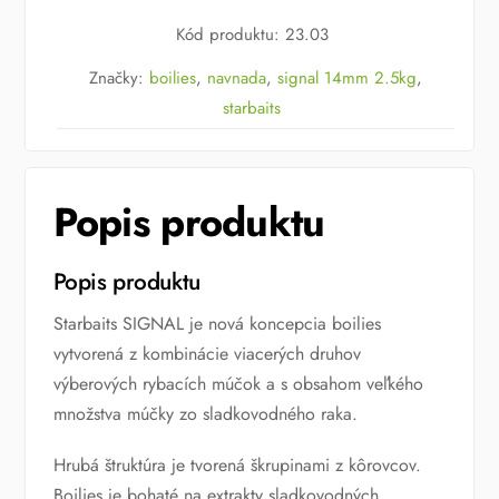
SIGNAL
Kód produktu
:
23.03
14
mm/2,5
Značky:
boilies
,
navnada
,
signal 14mm 2.5kg
,
kg
starbaits
Popis produktu
Popis produktu
Starbaits SIGNAL je nová koncepcia boilies
vytvorená z kombinácie viacerých druhov
výberových rybacích múčok a s obsahom veľkého
množstva múčky zo sladkovodného raka.
Hrubá štruktúra je tvorená škrupinami z kôrovcov.
Boilies je bohaté na extrakty sladkovodných