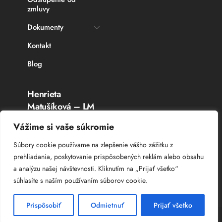
zmluvy
Dokumenty
Kontakt
Blog
Henrieta
Matušíková – LM
Rybárske potreby
Vážime si vaše súkromie
Topoľčany
Súbory cookie používame na zlepšenie vášho zážitku z
prehliadania, poskytovanie prispôsobených reklám alebo obsahu
IČO: 336 764 53
a analýzu našej návštevnosti. Kliknutím na „Prijať všetko“
DIČ: 102 044 8385
súhlasíte s naším používaním súborov cookie.
IČ DPH: SK 102 044 8385
Prispôsobiť
Odmietnuť
Prijať všetko
© Copyright
Web Studio – Tvorba web stránok
2025