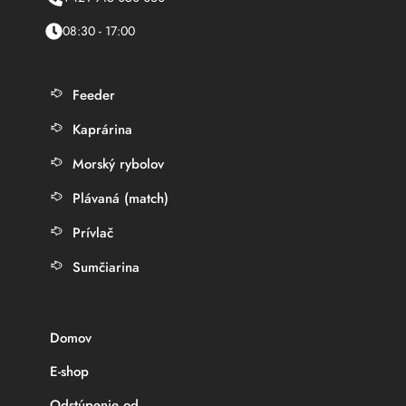
08:30 - 17:00
Feeder
Kaprárina
Morský rybolov
Plávaná (match)
Prívlač
Sumčiarina
Domov
E-shop
Odstúpenie od