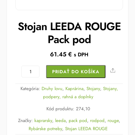
Stojan LEEDA ROUGE
Pack pod
61.45
€
s DPH
množstvo
Share
PRIDAŤ DO KOŠÍKA
Stojan
LEEDA
Kategória:
Druhy lovu
,
Kaprárina
,
Stojany
,
Stojany,
ROUGE
podpery, rahná a doplnky
Pack
Kód produktu
:
274,10
pod
Značky:
kaprarsky
,
leeda
,
pack pod
,
rodpod
,
rouge
,
Rybárske potreby
,
Stojan LEEDA ROUGE