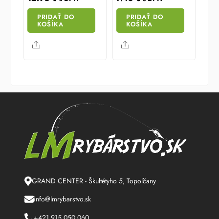
PRIDAŤ DO
PRIDAŤ DO
KOŠÍKA
KOŠÍKA
Share
Share
GRAND CENTER - Škultétyho 5, Topoľčany
info@lmrybarstvo.sk
+421 915 050 060