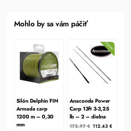
Mohlo by sa vám páčiť
ZĽAVA!
Silón Delphin FIN
Anaconda Power
Armada carp
Carp 13ft 3-3,25
1200 m – 0,30
lb – 2 – dielna
mm
Original
Current
172.97
€
112.43
€