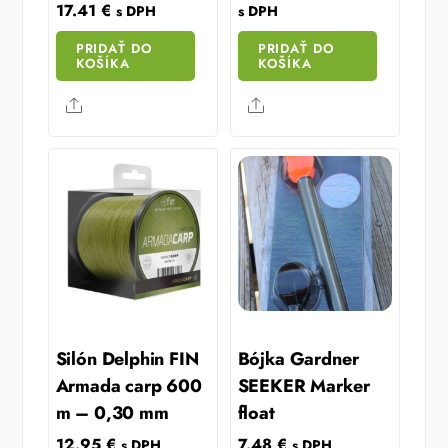
price
price
17.41
€
s DPH
s DPH
was:
is:
PRIDAŤ DO
PRIDAŤ DO
172.97 €.
112.43 
KOŠÍKA
KOŠÍKA
Share
Share
Silón Delphin FIN
Bójka Gardner
Armada carp 600
SEEKER Marker
m – 0,30 mm
float
12.95
€
7.48
€
s DPH
s DPH