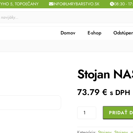
TYHO 5, TOPOĽČANY
INFO@LMRYBARSTVO.SK
08:30 - 17
Domov
E-shop
Odstúpen
Stojan N
73.79
€
s DPH
množstvo
PRIDAŤ 
Stojan
NASH
Kategória:
Stojany
,
Stojany, 