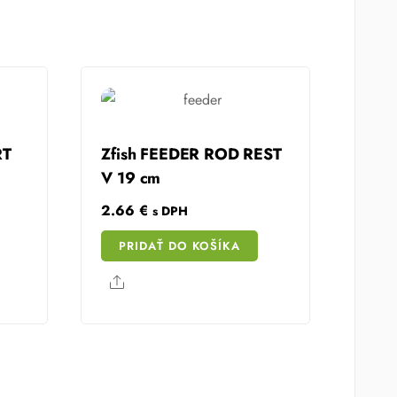
RT
Zfish FEEDER ROD REST
V 19 cm
2.66
€
s DPH
PRIDAŤ DO KOŠÍKA
Share