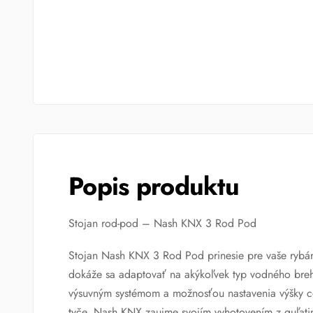
Popis produktu
Stojan rod-pod – Nash KNX 3 Rod Pod
Stojan Nash KNX 3 Rod Pod prinesie pre vaše rybárče
dokáže sa adaptovať na akýkoľvek typ vodného brehu 
výsuvným systémom a možnosťou nastavenia výšky ce
tyče. Nash KNX zaujme svojím vyhotovením z guľat