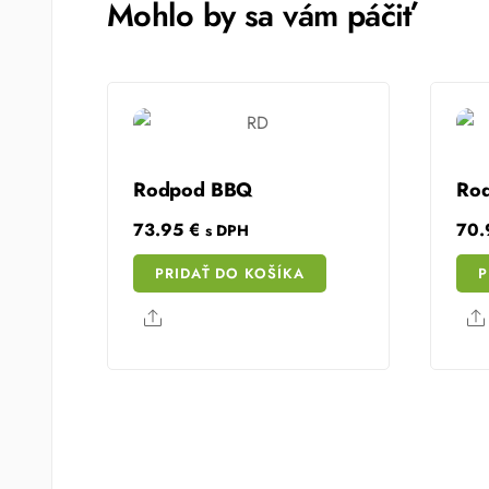
Mohlo by sa vám páčiť
Rodpod BBQ
Rod
73.95
€
70
s DPH
PRIDAŤ DO KOŠÍKA
P
Share