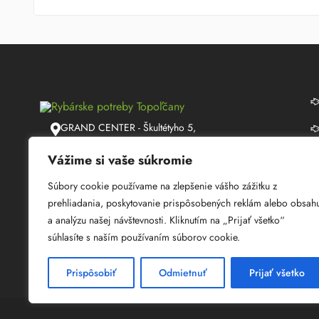
GRAND CENTER - Škultétyho 5,
Topoľčany
Vážime si vaše súkromie
info@lmrybarstvo.sk
Súbory cookie používame na zlepšenie vášho zážitku z
+421 915 050 060
prehliadania, poskytovanie prispôsobených reklám alebo obsah
a analýzu našej návštevnosti. Kliknutím na „Prijať všetko“
08:30 - 17:00
súhlasíte s naším používaním súborov cookie.
Prispôsobiť
Odmietnuť
Prijať všetko