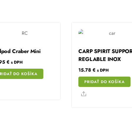
pod Craber Mini
CARP SPIRIT SUPPO
REGLABLE INOX
.95
€
s DPH
15.78
€
s DPH
RIDAŤ DO KOŠÍKA
PRIDAŤ DO KOŠÍKA
Share
Share