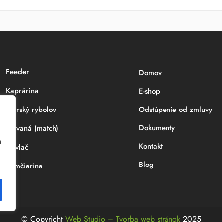
Feeder
Domov
Kaprárina
E-shop
Morský rybolov
Odstúpenie od zmluvy
Dokumenty
Plávaná (match)
u
Kontakt
Prívlač
Blog
Sumčiarina
© Copyright
Web Studio – Tvorba web stránok
2025