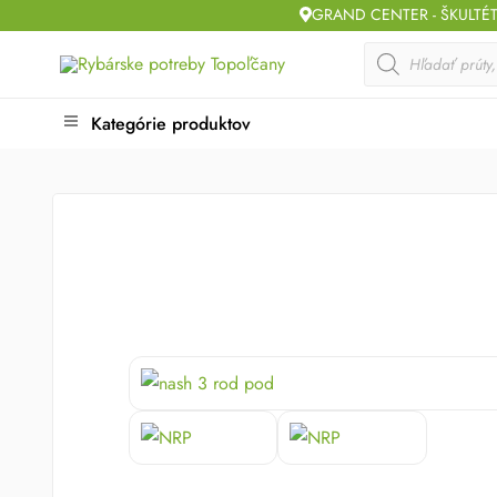
Skip
GRAND CENTER - ŠKULTÉ
to
Products
search
content
Kategórie produktov