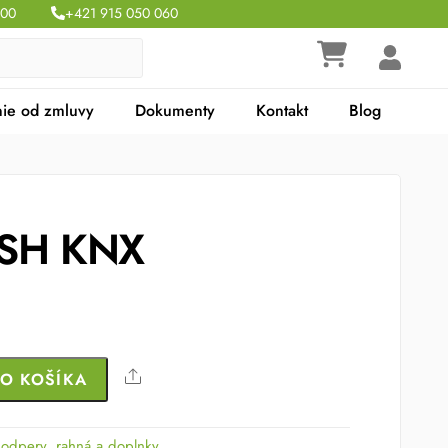
:00
+421 915 050 060
ie od zmluvy
Dokumenty
Kontakt
Blog
ASH KNX
Share
DO KOŠÍKA
podpery, rahná a doplnky