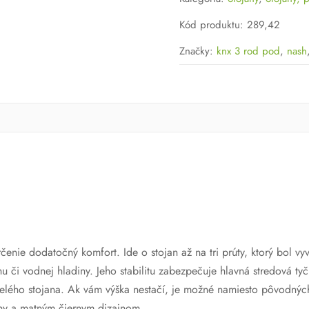
KNX
Kód produktu
:
289,42
Značky:
knx 3 rod pod
,
nash
nie dodatočný komfort. Ide o stojan až na tri prúty, ktorý bol vyvi
či vodnej hladiny. Jeho stabilitu zabezpečuje hlavná stredová tyč,
lého stojana. Ak vám výška nestačí, je možné namiesto pôvodných 
iny a matným čiernym dizajnom.