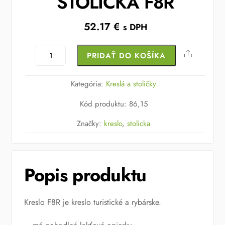
STOLIČKA F8R
52.17
€
s DPH
množstvo
Share
PRIDAŤ DO KOŠÍKA
STOLIČKA
F8R
Kategória:
Kreslá a stoličky
Kód produktu
:
86,15
Značky:
kreslo
,
stolicka
Popis produktu
Kreslo F8R je kreslo turistické a rybárske.