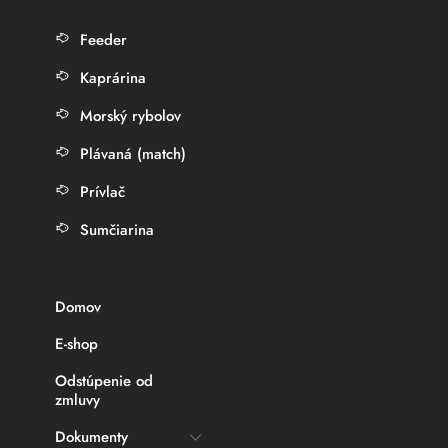
Feeder
Kaprárina
Morský rybolov
Plávaná (match)
Prívlač
Sumčiarina
Domov
E-shop
Odstúpenie od
zmluvy
Dokumenty