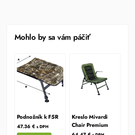
Mohlo by sa vám páčiť
Podnožník k F5R
Kreslo Mivardi
Chair Premium
47.36
€
s DPH
64.47
€
s DPH