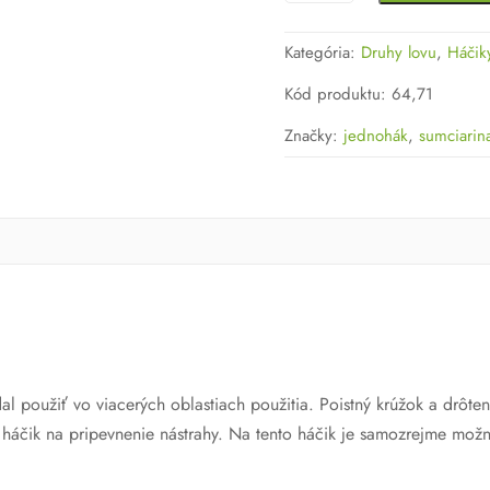
Sumcový
jednohák
Kategória:
Druhy lovu
,
Háčik
Fusion
Hook
Kód produktu
:
64,71
Značky:
jednohák
,
sumciarin
l použiť vo viacerých oblastiach použitia. Poistný krúžok a drôte
 háčik na pripevnenie nástrahy. Na tento háčik je samozrejme možn