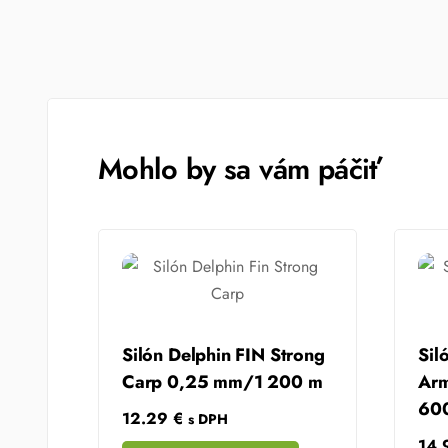
Mohlo by sa vám páčiť
Silón Delphin FIN Strong
Sil
Carp 0,25 mm/1 200 m
Arm
60
12.29
€
s DPH
14