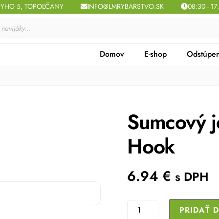
TYHO 5, TOPOĽČANY
INFO@LMRYBARSTVO.SK
08:30 - 17
Domov
E-shop
Odstúpen
Sumcový j
Hook
6.94
€
s DPH
množstvo
PRIDAŤ 