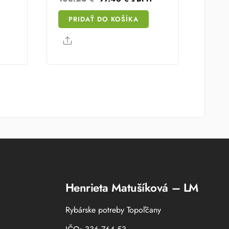
price
price
PRIDAŤ DO KOŠÍKA
was:
is:
108.25 €.
97.43 €.
Share
Henrieta Matušíková – LM
Rybárske potreby Topoľčany