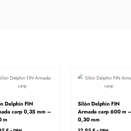
ón Delphin FIN
Silón Delphin FIN
ada carp 0,35 mm –
Armada carp 600 m 
0 m
0,30 mm
.95
€
12.95
€
s DPH
s DPH