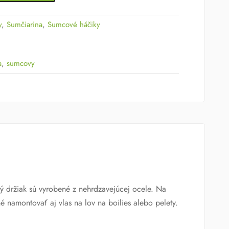
y
,
Sumčiarina
,
Sumcové háčiky
a
,
sumcovy
ný držiak sú vyrobené z nehrdzavejúcej ocele. Na
é namontovať aj vlas na lov na boilies alebo pelety.