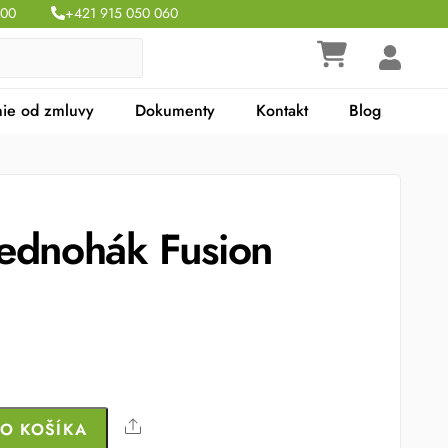
:00
+421 915 050 060
ie od zmluvy
Dokumenty
Kontakt
Blog
ednohák Fusion
Share
DO KOŠÍKA