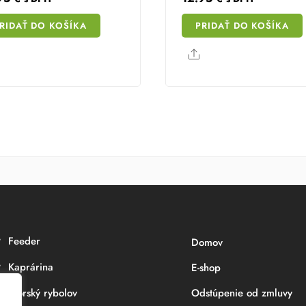
RIDAŤ DO KOŠÍKA
PRIDAŤ DO KOŠÍKA
Share
Share
Feeder
Domov
Kaprárina
E-shop
Morský rybolov
Odstúpenie od zmluvy