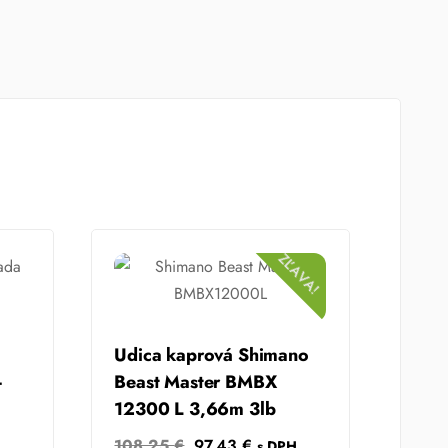
ZĽAVA!
Udica kaprová Shimano
–
Beast Master BMBX
12300 L 3,66m 3lb
Original
Current
108.25
€
97.43
€
s DPH