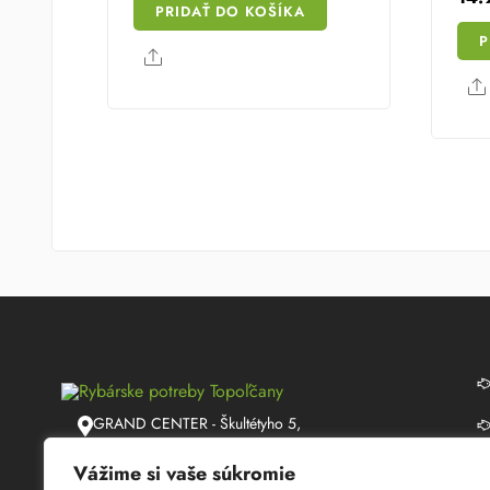
PRIDAŤ DO KOŠÍKA
P
Share
GRAND CENTER - Škultétyho 5,
Topoľčany
Vážime si vaše súkromie