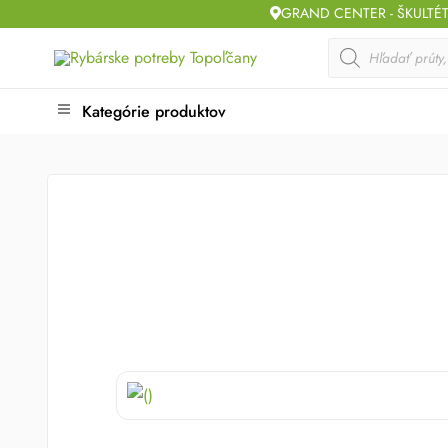
Skip
GRAND CENTER - ŠKULTÉ
to
Products
search
content
Kategórie produktov