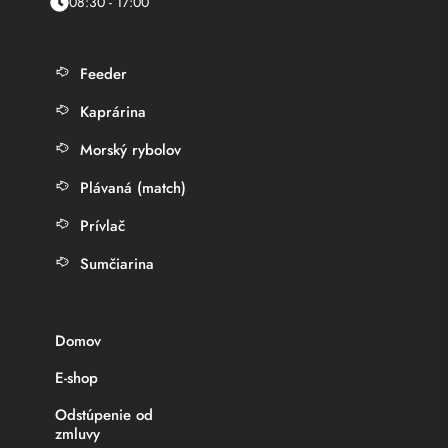
08:30 - 17:00
Feeder
Kaprárina
Morský rybolov
Plávaná (match)
Prívlač
Sumčiarina
Domov
E-shop
Odstúpenie od
zmluvy