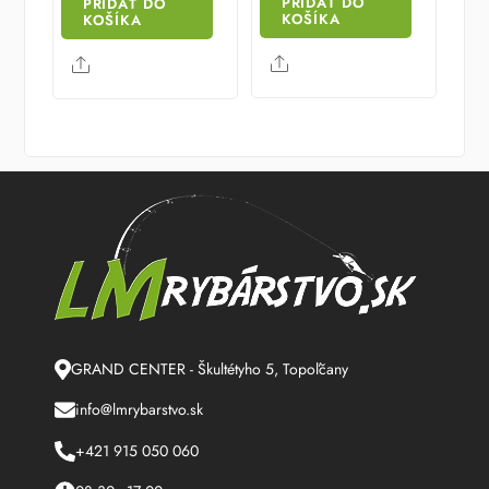
PRIDAŤ DO
PRIDAŤ DO
6.61 €.
5.62 €.
KOŠÍKA
KOŠÍKA
Share
Share
GRAND CENTER - Škultétyho 5, Topoľčany
info@lmrybarstvo.sk
+421 915 050 060