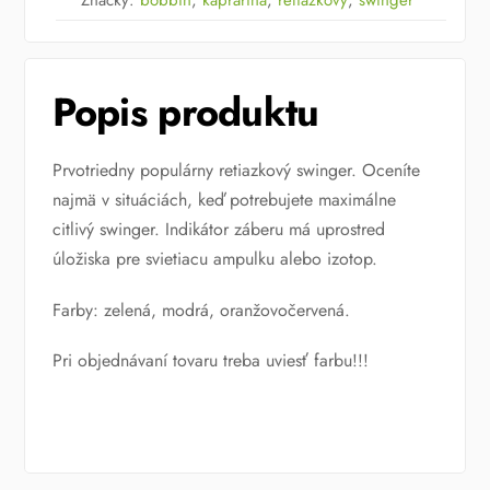
Značky:
bobbin
,
kaprárina
,
retiazkový
,
swinger
Popis produktu
Prvotriedny populárny retiazkový swinger.
Oceníte
najmä v situáciách, keď potrebujete maximálne
citlivý swinger.
Indikátor záberu má uprostred
úložiska pre svietiacu ampulku alebo izotop.
Farby: zelená, modrá, oranžovočervená.
Pri objednávaní tovaru treba uviesť farbu!!!