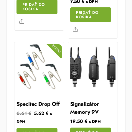
7.50
€
s DPH
PRIDAŤ DO
KOŠÍKA
PRIDAŤ DO
KOŠÍKA
Share
Share
ZĽAVA!
Specitec Drop Off
Signalizátor
Memory 9V
Original
Current
6.61
€
5.62
€
s
price
price
19.50
€
s DPH
DPH
was:
is: