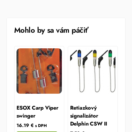
Mohlo by sa vám páčiť
ESOX Carp Viper
Retiazkový
swinger
signalizátor
Delphin CSW II
16.19
€
s DPH