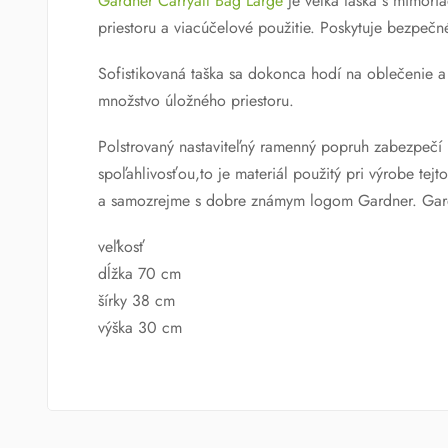
Gardner Carryall Bag Large
je veľká taška s mimori
priestoru a viacúčelové použitie. Poskytuje bezpe
Sofistikovaná taška sa dokonca hodí na oblečenie a 
množstvo úložného priestoru.
Polstrovaný nastaviteľný ramenný popruh zabezpečí
spoľahlivosťou,to je materiál použitý pri výrobe te
a samozrejme s dobre známym logom Gardner. Gardne
veľkosť
dĺžka 70 cm
šírky 38 cm
výška 30 cm