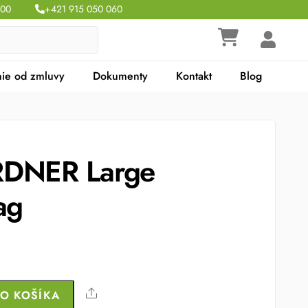
:00
+421 915 050 060
ie od zmluvy
Dokumenty
Kontakt
Blog
RDNER Large
ag
Share
DO KOŠÍKA