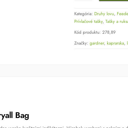
Taška
GARDNER
Kategória:
Druhy lovu
,
Feede
Large
Prívlačové tašky
,
Tašky a ruks
Carryall
Bag
Kód produktu
:
278,89
Značky:
gardner
,
kaprarska
,
yall Bag