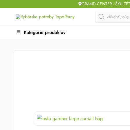
Skip
GRAND CENTER - ŠKULTÉ
to
Products
search
content
Kategórie produktov