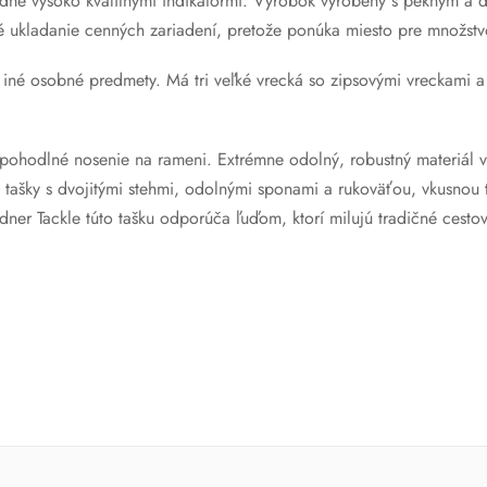
adne vysoko kvalitnými indikátormi. Výrobok vyrobený s pekným a
čné ukladanie cenných zariadení, pretože ponúka miesto pre množs
iné osobné predmety. Má tri veľké vrecká so zipsovými vreckami a pr
 pohodlné nosenie na rameni. Extrémne odolný, robustný materiál
jto tašky s dvojitými stehmi, odolnými sponami a rukoväťou, vkusno
r Tackle túto tašku odporúča ľuďom, ktorí milujú tradičné cestov