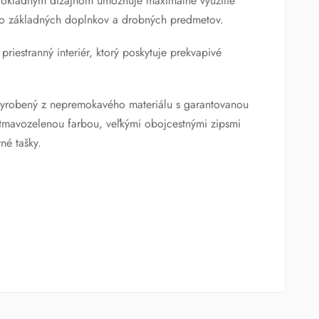
 dôkladným dizajnom umožňuje maximálne využitie
tvo základných doplnkov a drobných predmetov.
iestranný interiér, ktorý poskytuje prekvapivé
 vyrobený z nepremokavého materiálu s garantovanou
u tmavozelenou farbou, veľkými obojcestnými zipsmi
né tašky.