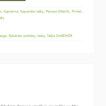
r
,
Kaprárina
,
Kaprárske tašky
,
Plavaná (Match)
,
Prívlač
,
aky
large
,
Rybárske potreby
,
taska
,
Taška GARDNER