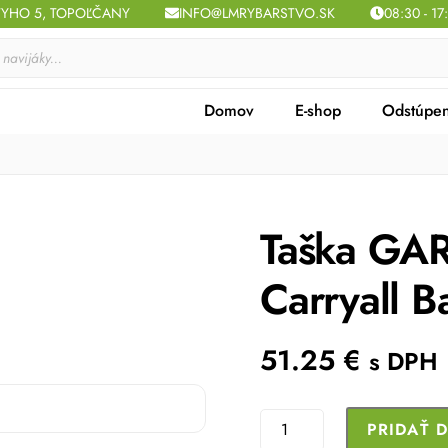
TYHO 5, TOPOĽČANY
INFO@LMRYBARSTVO.SK
08:30 - 17
Domov
E-shop
Odstúpen
Taška GA
Carryall B
51.25
€
s DPH
množstvo
PRIDAŤ 