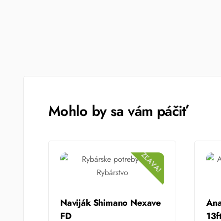
Mohlo by sa vám páčiť
ZĽAVA!
Naviják Shimano Nexave
Ana
FD
13f