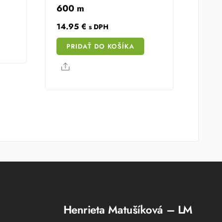
600 m
14.95
€
s DPH
 €.
PRIDAŤ DO KOŠÍKA
Share
Henrieta Matušíková – LM