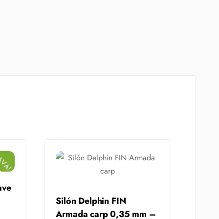
AVA!
ave
Silón Delphin FIN
Armada carp 0,35 mm –
t