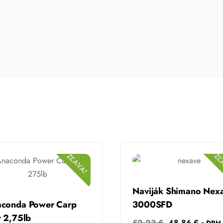
ZĽAVA!
ZĽ
Naviják Shimano Nex
conda Power Carp
3000SFD
t 2,75lb
Original
Curren
52.23
€
48.86
€