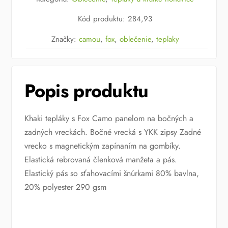
Black/Camou
Kód produktu
:
284,93
v.M
Značky:
camou
,
fox
,
oblečenie
,
teplaky
Popis produktu
Khaki tepláky s Fox Camo panelom na bočných a
zadných vreckách. Bočné vrecká s YKK zipsy Zadné
vrecko s magnetickým zapínaním na gombíky.
Elastická rebrovaná členková manžeta a pás.
Elastický pás so sťahovacími šnúrkami 80% bavlna,
20% polyester 290 gsm