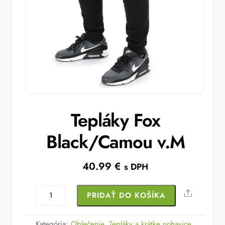
Tepláky Fox
Black/Camou v.M
40.99
€
s DPH
množstvo
Share
PRIDAŤ DO KOŠÍKA
Tepláky
Fox
Kategória:
Oblečenie
,
Tepláky a krátke nohavice