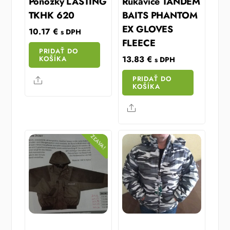
Ponožky LASTING
Rukavice TANDEM
TKHK 620
BAITS PHANTOM
EX GLOVES
10.17
€
s DPH
FLEECE
PRIDAŤ DO
13.83
€
KOŠÍKA
s DPH
PRIDAŤ DO
Share
KOŠÍKA
Share
ZĽAVA!