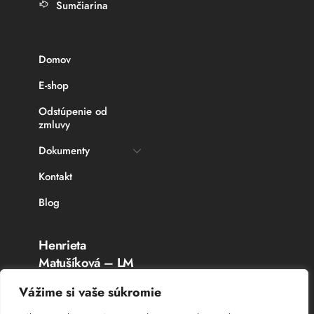
Sumčiarina
Domov
E-shop
Odstúpenie od
zmluvy
Dokumenty
Kontakt
Blog
Henrieta
Matušíková – LM
Rybárske potreby
Vážime si vaše súkromie
Topoľčany