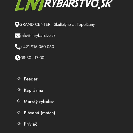
GRAND CENTER - Škultétyho 5, Topoľčany
info@lmrybarstvo.sk
+421 915 050 060
08:30 - 17:00
Feeder
Kaprárina
Morský rybolov
Plávaná (match)
Prívlač