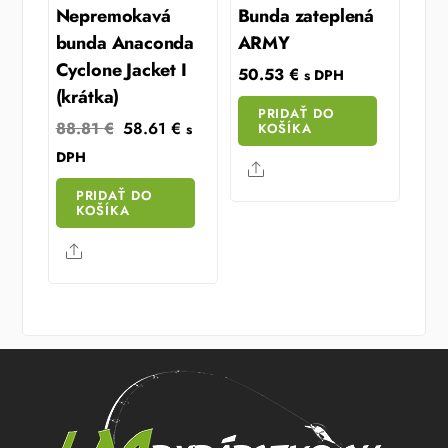
Nepremokavá
Bunda zateplená
bunda Anaconda
ARMY
Cyclone Jacket I
50.53
€
s DPH
(krátka)
PRIDAŤ DO
Original
Current
88.81
€
58.61
€
KOŠÍKA
s
price
price
DPH
Share
was:
is:
PRIDAŤ DO
88.81 €.
58.61 €.
KOŠÍKA
Share