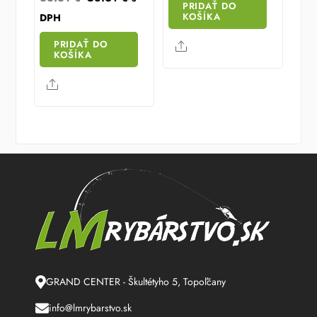
PRIDAŤ DO
price
price
42.20 €.
33.76 €.
KOŠÍKA
DPH
was:
is:
PRIDAŤ DO
Share
88.81 €.
58.61 €.
KOŠÍKA
Share
GRAND CENTER - Škultétyho 5, Topoľčany
info@lmrybarstvo.sk