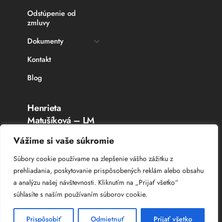
Odstúpenie od
zmluvy
Dokumenty
Kontakt
Blog
Henrieta
Matušíková – LM
Rybárske potreby
Vážime si vaše súkromie
Topoľčany
Súbory cookie používame na zlepšenie vášho zážitku z
prehliadania, poskytovanie prispôsobených reklám alebo obsahu
IČO: 336 764 53
a analýzu našej návštevnosti. Kliknutím na „Prijať všetko“
DIČ: 102 044 8385
súhlasíte s naším používaním súborov cookie.
IČ DPH: SK 102 044 8385
Prispôsobiť
Odmietnuť
Prijať všetko