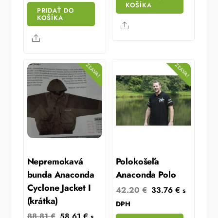
47.27 €.
35.87 €.
KOŠÍKA
PRIDAŤ DO
KOŠÍKA
Share
Share
ZĽAVA!
ZĽAVA!
Nepremokavá
Polokošeľa
bunda Anaconda
Anaconda Polo
Cyclone Jacket I
Original
Current
42.20
€
33.76
€
s
(krátka)
price
price
DPH
Original
Current
was:
is:
88.81
€
58.61
€
s