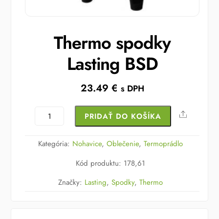
Thermo spodky
Lasting BSD
23.49
€
s DPH
množstvo
Share
PRIDAŤ DO KOŠÍKA
Thermo
spodky
Kategória:
Nohavice
,
Oblečenie
,
Termoprádlo
Lasting
Kód produktu
:
178,61
BSD
Značky:
Lasting
,
Spodky
,
Thermo