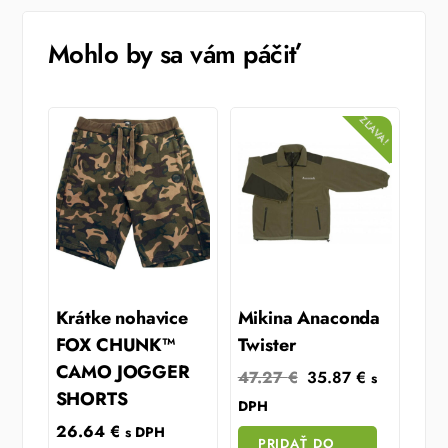
Mohlo by sa vám páčiť
ZĽAVA!
Krátke nohavice
Mikina Anaconda
FOX CHUNK™
Twister
CAMO JOGGER
Original
Current
47.27
€
35.87
€
s
SHORTS
price
price
DPH
was:
is:
26.64
€
s DPH
PRIDAŤ DO