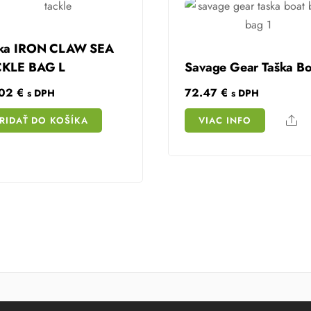
ška IRON CLAW SEA
CKLE BAG L
Savage Gear Taška Bo
.02
€
72.47
€
s DPH
s DPH
Sh
RIDAŤ DO KOŠÍKA
VIAC INFO
Share