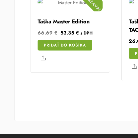
ZĽAVA!
Taška Master Edition
Ta
TA
Original
Current
66.69
€
53.35
€
s DPH
price
price
26
PRIDAŤ DO KOŠÍKA
was:
is:
P
66.69 €.
53.35 €.
Share