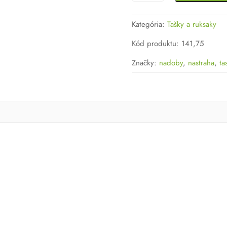
Thermotaška
Wychwood
Kategória:
Tašky a ruksaky
s
nádobami
Kód produktu
:
141,75
na
Značky:
nadoby
,
nastraha
,
ta
návnady