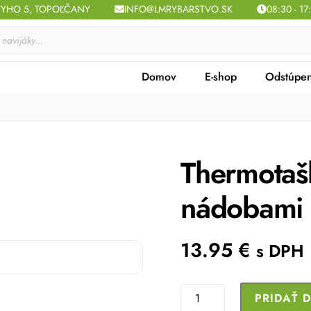
TYHO 5, TOPOĽČANY
INFO@LMRYBARSTVO.SK
08:30 - 17
Domov
E-shop
Odstúpen
Thermota
nádobami 
13.95
€
s DPH
množstvo
PRIDAŤ 