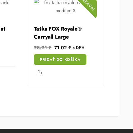
ZĽAVA!
at
Taška FOX Royale®
Carryall Large
Original
Current
78.91
€
71.02
€
s DPH
are
price
price
PRIDAŤ DO KOŠÍKA
was:
is:
78.91 €.
71.02 €.
Share