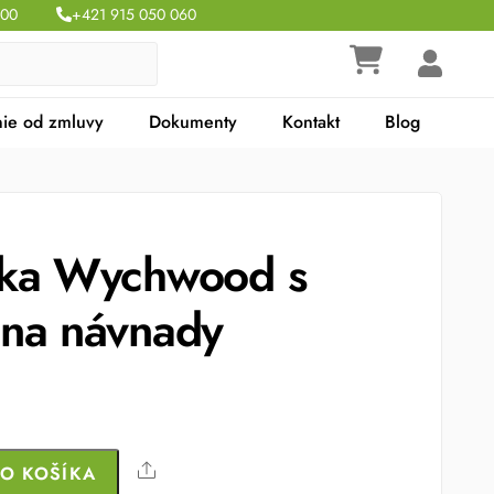
:00
+421 915 050 060
ie od zmluvy
Dokumenty
Kontakt
Blog
ška Wychwood s
na návnady
Share
DO KOŠÍKA