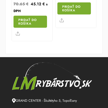
Original
Current
70.65
€
45.12
€
s
PRIDAŤ DO
price
price
KOŠÍKA
DPH
was:
is:
PRIDAŤ DO
Share
70.65 €.
45.12 €.
KOŠÍKA
Share
GRAND CENTER - Škultétyho 5, Topoľčany