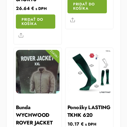
PRIDAŤ DO
26.64
€
KOŠÍKA
s DPH
PRIDAŤ DO
Share
KOŠÍKA
Share
ZĽAVA!
Bunda
Ponožky LASTING
WYCHWOOD
TKHK 620
ROVER JACKET
10.17
€
s DPH