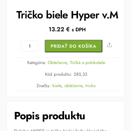
Tričko biele Hyper v.M
13.22
€
s DPH
množstvo
Share
PRIDAŤ DO KOŠÍKA
Tričko
biele
Kategória:
Oblečenie
,
Tričká a polokošele
Hyper
Kód produktu
:
285,33
v.M
Značky:
biele
,
oblečenie
,
tricko
Popis produktu