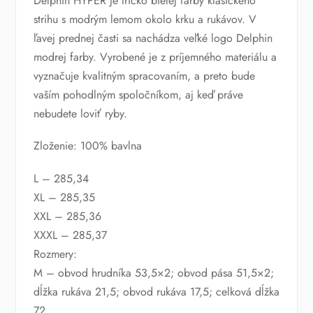
Delphin HYPER je tričko bielej farby klasického
strihu s modrým lemom okolo krku a rukávov. V
ľavej prednej časti sa nachádza veľké logo Delphin
modrej farby. Vyrobené je z príjemného materiálu a
vyznačuje kvalitným spracovaním, a preto bude
vaším pohodlným spoločníkom, aj keď práve
nebudete loviť ryby.
Zloženie: 100% bavlna
L – 285,34
XL – 285,35
XXL – 285,36
XXXL – 285,37
Rozmery:
M – obvod hrudníka 53,5×2; obvod pása 51,5×2;
dĺžka rukáva 21,5; obvod rukáva 17,5; celková dĺžka
72