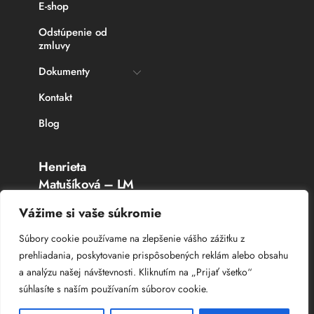
E-shop
Odstúpenie od
zmluvy
Dokumenty
Kontakt
Blog
Henrieta
Matušíková – LM
Rybárske potreby
Vážime si vaše súkromie
Topoľčany
Súbory cookie používame na zlepšenie vášho zážitku z
prehliadania, poskytovanie prispôsobených reklám alebo obsahu
IČO: 336 764 53
a analýzu našej návštevnosti. Kliknutím na „Prijať všetko“
DIČ: 102 044 8385
súhlasíte s naším používaním súborov cookie.
IČ DPH: SK 102 044 8385