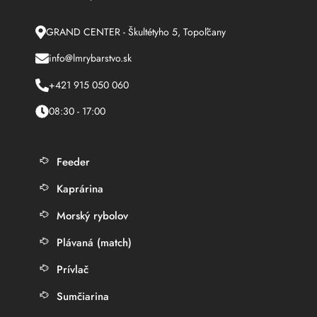
GRAND CENTER - Škultétyho 5, Topoľčany
info@lmrybarstvo.sk
+421 915 050 060
08:30 - 17:00
Feeder
Kaprárina
Morský rybolov
Plávaná (match)
Prívlač
Sumčiarina