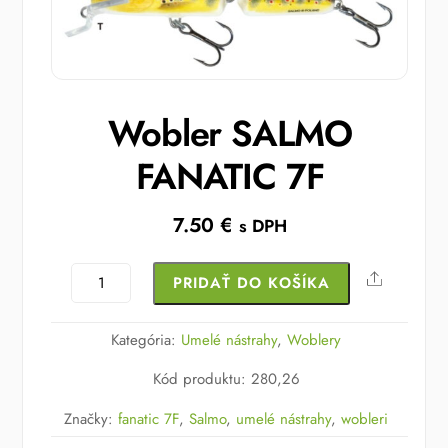
Wobler SALMO
FANATIC 7F
7.50
€
s DPH
množstvo
Share
PRIDAŤ DO KOŠÍKA
Wobler
SALMO
Kategória:
Umelé nástrahy
,
Woblery
FANATIC
Kód produktu
:
280,26
7F
Značky:
fanatic 7F
,
Salmo
,
umelé nástrahy
,
wobleri