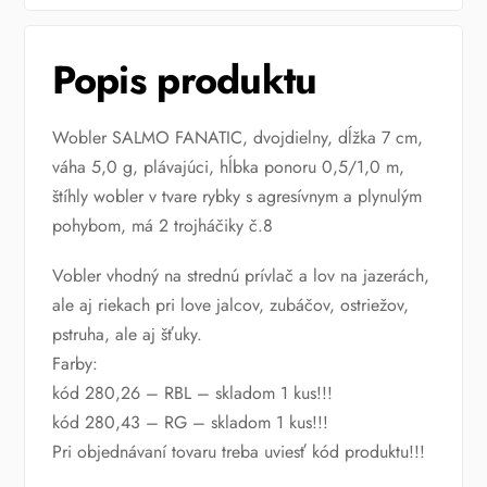
Popis produktu
Wobler SALMO FANATIC, dvojdielny, dĺžka 7 cm,
váha 5,0 g, plávajúci, hĺbka ponoru 0,5/1,0 m,
štíhly wobler v tvare rybky s agresívnym a plynulým
pohybom, má 2 trojháčiky č.8
Vobler vhodný na strednú prívlač a lov na jazerách,
ale aj riekach pri love jalcov, zubáčov, ostriežov,
pstruha, ale aj šťuky.
Farby:
kód 280,26 – RBL – skladom 1 kus!!!
kód 280,43 – RG – skladom 1 kus!!!
Pri objednávaní tovaru treba uviesť kód produktu!!!