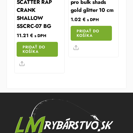
SCATTER RAP
pro bulk shads
CRANK
gold glitter 10 cm
SHALLOW
1.02
€
s DPH
SSCRC-07 BG
PRIDAŤ DO
11.21
€
KOŠÍKA
s DPH
PRIDAŤ DO
Share
KOŠÍKA
Share