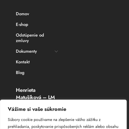
Domov
E-shop
Odstúpenie od
zmluvy
Dokumenty
Kontakt
Blog
Henrieta
Matušíková – LM
Rybárske potreby
Vážime si vaše súkromie
Topoľčany
Súbory cookie používame na zlepšenie vášho zážitku z
prehliadania, poskytovanie prispôsobených reklám alebo obsahu
IČO: 336 764 53