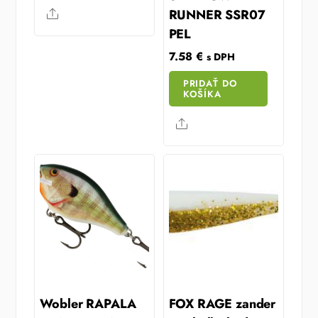
RUNNER SSR07
Share
PEL
7.58
€
s DPH
PRIDAŤ DO
KOŠÍKA
Share
Wobler RAPALA
FOX RAGE zander