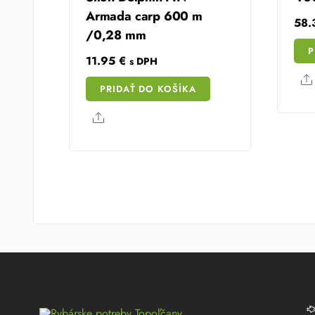
Armada carp 600 m
58
/0,28 mm
P
11.95
€
s DPH
PRIDAŤ DO KOŠÍKA
Share