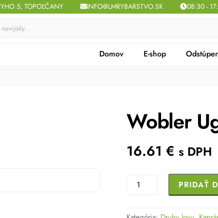
TYHO 5, TOPOĽČANY
INFO@LMRYBARSTVO.SK
08:30 - 17
Domov
E-shop
Odstúpen
Wobler Ug
16.61
€
s DPH
množstvo
PRIDAŤ 
Wobler
Ugoku
Kategória:
Druhy lovu
,
Kaprá