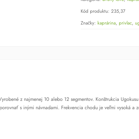
72
Ikiteru
Kód produktu
:
235,37
Značky:
kaprárina
,
privlac
,
u
yrobené z najmenej 10 alebo 12 segmentov. Konštrukcia Ugokusu j
 porovnať s inými návnadami. Frekvencia chodu je veľmi vysoká a z