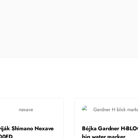
iják Shimano Nexave
Bójka Gardner H-BL
00FD
big water marker