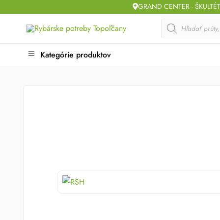
Skip
GRAND CENTER - ŠKULTÉ
to
Products
search
content
Kategórie produktov