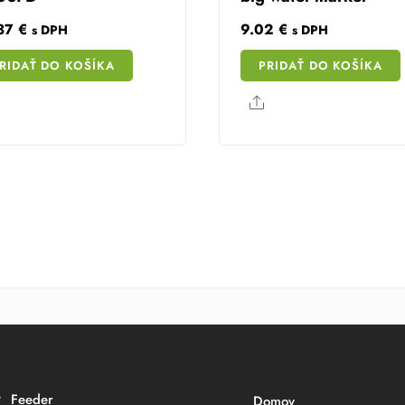
.37
€
9.02
€
s DPH
s DPH
RIDAŤ DO KOŠÍKA
PRIDAŤ DO KOŠÍKA
Share
Share
Feeder
Domov