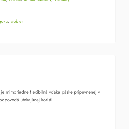
goku
,
wobler
e mimoriadne flexibilná vďaka páske pripevnenej v
odpovedá utekajúcej koristi.