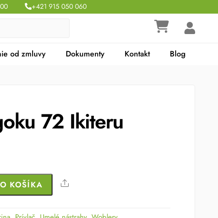
:00
+421 915 050 060
ie od zmluvy
Dokumenty
Kontakt
Blog
oku 72 Ikiteru
Share
DO KOŠÍKA
rina
,
Prívlač
,
Umelé nástrahy
,
Woblery