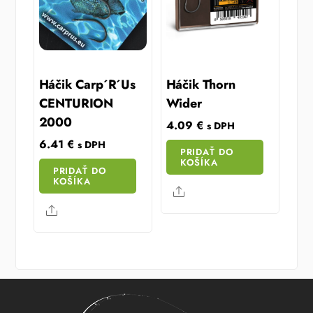
Háčik Carp´R´Us
Háčik Thorn
CENTURION
Wider
2000
4.09
€
s DPH
6.41
€
s DPH
PRIDAŤ DO
KOŠÍKA
PRIDAŤ DO
KOŠÍKA
Share
Share