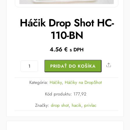
Háčik Drop Shot HC-
110-BN
4.56
€
s DPH
množstvo
Share
PRIDAŤ DO KOŠÍKA
Háčik
Drop
Kategória:
Háčiky
,
Háčiky na DropShot
Shot
Kód produktu
:
177,92
HC-
110-
Značky:
drop shot
,
hacik
,
privlac
BN