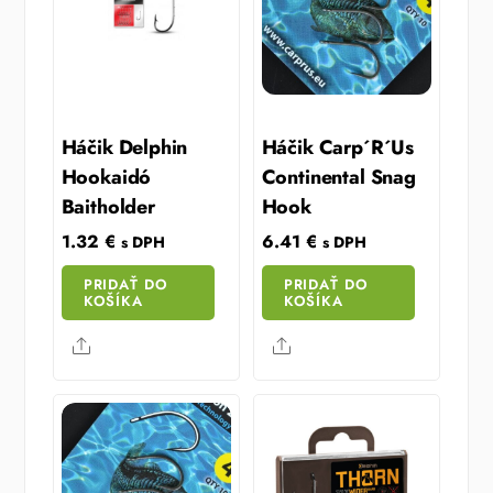
Háčik Delphin
Háčik Carp´R´Us
Hookaidó
Continental Snag
Baitholder
Hook
1.32
€
6.41
€
s DPH
s DPH
PRIDAŤ DO
PRIDAŤ DO
KOŠÍKA
KOŠÍKA
Share
Share