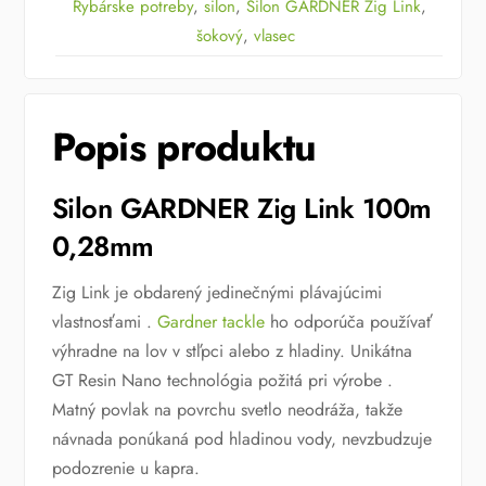
Rybárske potreby
,
silon
,
Silon GARDNER Zig Link
,
šokový
,
vlasec
Popis produktu
Silon GARDNER Zig Link 100m
0,28mm
Zig Link je obdarený jedinečnými plávajúcimi
vlastnosťami .
Gardner tackle
ho odporúča používať
výhradne na lov v stľpci alebo z hladiny. Unikátna
GT Resin Nano technológia požitá pri výrobe .
Matný povlak na povrchu svetlo neodráža, takže
návnada ponúkaná pod hladinou vody, nevzbudzuje
podozrenie u kapra.