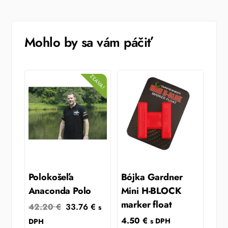
Mohlo by sa vám páčiť
ZĽAVA!
Polokošeľa
Bójka Gardner
Anaconda Polo
Mini H-BLOCK
marker float
Original
Current
42.20
€
33.76
€
s
price
price
4.50
€
s DPH
DPH