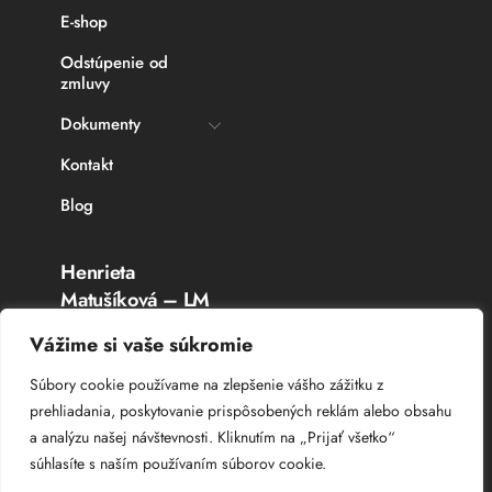
E-shop
Odstúpenie od
zmluvy
Dokumenty
Kontakt
Blog
Henrieta
Matušíková – LM
Rybárske potreby
Vážime si vaše súkromie
Topoľčany
Súbory cookie používame na zlepšenie vášho zážitku z
prehliadania, poskytovanie prispôsobených reklám alebo obsahu
IČO: 336 764 53
a analýzu našej návštevnosti. Kliknutím na „Prijať všetko“
DIČ: 102 044 8385
súhlasíte s naším používaním súborov cookie.
IČ DPH: SK 102 044 8385