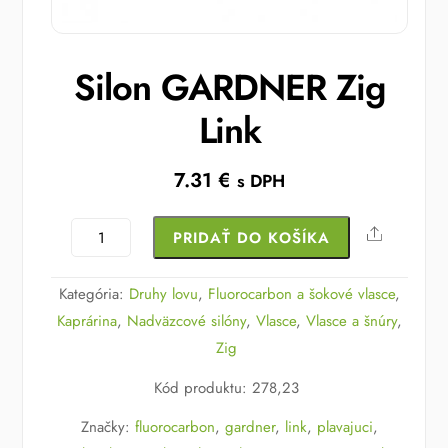
Silon GARDNER Zig
Link
7.31
€
s DPH
množstvo
Share
PRIDAŤ DO KOŠÍKA
Silon
GARDNER
Kategória:
Druhy lovu
,
Fluorocarbon a šokové vlasce
,
Zig
Kaprárina
,
Nadväzcové silóny
,
Vlasce
,
Vlasce a šnúry
,
Link
Zig
Kód produktu
:
278,23
Značky:
fluorocarbon
,
gardner
,
link
,
plavajuci
,