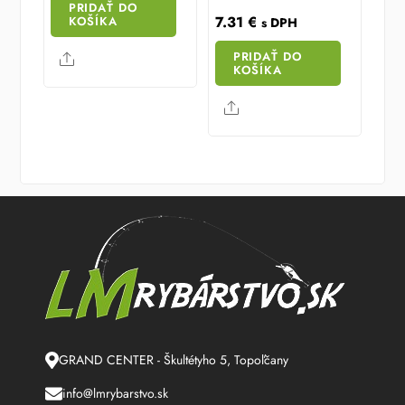
PRIDAŤ DO
7.31
€
KOŠÍKA
s DPH
PRIDAŤ DO
Share
KOŠÍKA
Share
GRAND CENTER - Škultétyho 5, Topoľčany
info@lmrybarstvo.sk