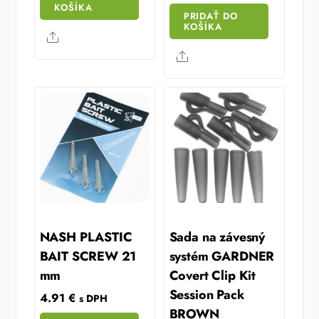
KOŠÍKA
PRIDAŤ DO
KOŠÍKA
Share
Share
NASH PLASTIC
Sada na závesný
BAIT SCREW 21
systém GARDNER
mm
Covert Clip Kit
Session Pack
4.91
€
s DPH
BROWN