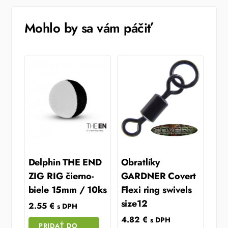
Mohlo by sa vám páčiť
Delphin THE END
Obratlíky
ZIG RIG čierno-
GARDNER Covert
biele 15mm / 10ks
Flexi ring swivels
size12
2.55
€
s DPH
4.82
€
s DPH
PRIDAŤ DO