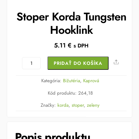
Stoper Korda Tungsten
Hooklink
5.11
€
s DPH
množstvo
Share
PRIDAŤ DO KOŠÍKA
Stoper
Korda
Kategória:
Bižutéria
,
Kaprová
Tungsten
Kód produktu
:
264,18
Hooklink
Značky:
korda
,
stoper
,
zeleny
Popis produktu