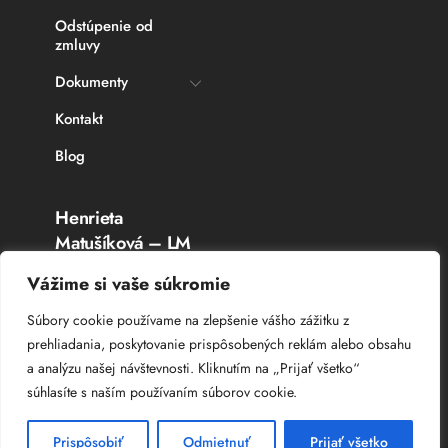
Odstúpenie od
zmluvy
Dokumenty
Kontakt
Blog
Henrieta
Matušíková – LM
Rybárske potreby
Vážime si vaše súkromie
Topoľčany
Súbory cookie používame na zlepšenie vášho zážitku z
prehliadania, poskytovanie prispôsobených reklám alebo obsahu
IČO: 336 764 53
a analýzu našej návštevnosti. Kliknutím na „Prijať všetko“
DIČ: 102 044 8385
súhlasíte s naším používaním súborov cookie.
IČ DPH: SK 102 044 8385
Prispôsobiť
Odmietnuť
Prijať všetko