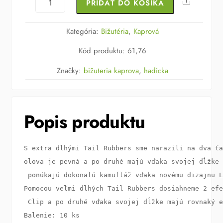
Share
PRIDAŤ DO KOŠÍKA
Tail
Rubbers
Kategória:
Bižutéria
,
Kaprová
Long
Kód produktu
:
61,76
Značky:
bižuteria kaprova
,
hadicka
Popis produktu
S extra dlhými Tail Rubbers sme narazili na dva ťa
olova je pevná a po druhé majú vďaka svojej dĺžke 
 ponúkajú dokonalú kamufláž vďaka novému dizajnu L
Pomocou veľmi dlhých Tail Rubbers dosiahneme 2 efe
 Clip a po druhé vďaka svojej dĺžke majú rovnaký e
Balenie: 10 ks
