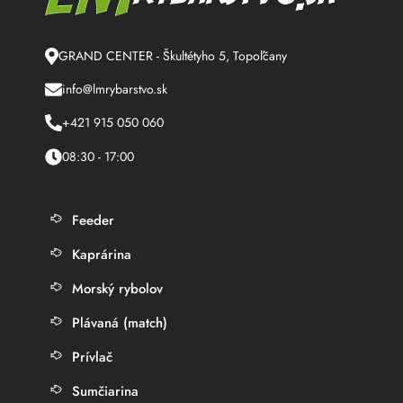
GRAND CENTER - Škultétyho 5, Topoľčany
info@lmrybarstvo.sk
+421 915 050 060
08:30 - 17:00
Feeder
Kaprárina
Morský rybolov
Plávaná (match)
Prívlač
Sumčiarina