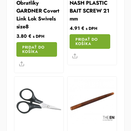
Obratlíky
NASH PLASTIC
GARDNER Covert
BAIT SCREW 21
Link Lok Swivels
mm
size8
4.91
€
s DPH
3.80
€
s DPH
PRIDAŤ DO
KOŠÍKA
PRIDAŤ DO
KOŠÍKA
Share
Share