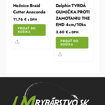
Nožnice Braid
Delphin TVRDÁ
Cutter Anaconda
GUMIČKA PROTI
ZAMOTANIU THE
11.76
€
s DPH
END 4cm/10ks
PRIDAŤ DO
3.60
€
KOŠÍKA
s DPH
PRIDAŤ DO
Share
KOŠÍKA
Share