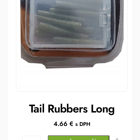
Tail Rubbers Long
4.66
€
s DPH
množstvo