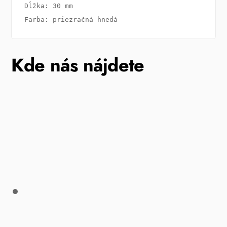
Dĺžka: 30 mm

Farba: priezračná hnedá
Kde nás nájdete