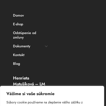
Domov
E-shop
Odstúpenie od
zmluvy
Dokumenty
Kontakt
Blog
Henrieta
Matušíková – LM
Rybárske potreby
Vážime si vaše súkromie
Topoľčany
Súbory cookie používame na zlepšenie vášho zážitku z