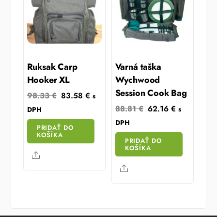
Ruksak Carp
Varná taška
Hooker XL
Wychwood
Session Cook Bag
Original
Current
98.33
€
83.58
€
s
price
price
Original
Current
88.81
€
62.16
€
s
DPH
was:
is:
price
price
DPH
PRIDAŤ DO
98.33 €.
83.58 €.
was:
is:
KOŠÍKA
PRIDAŤ DO
88.81 €.
62.16 €.
KOŠÍKA
Share
Share