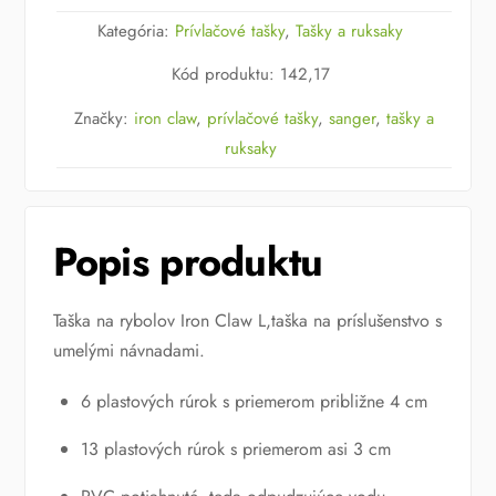
IRON
Kategória:
Prívlačové tašky
,
Tašky a ruksaky
CLAW
Kód produktu
:
142,17
SEA
TACKLE
Značky:
iron claw
,
prívlačové tašky
,
sanger
,
tašky a
BAG
ruksaky
L
Popis produktu
Taška na rybolov Iron Claw L,taška na príslušenstvo s
umelými návnadami.
6 plastových rúrok s priemerom približne 4 cm
13 plastových rúrok s priemerom asi 3 cm