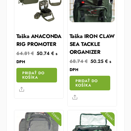
Taška ANACONDA
Taška IRON CLAW
RIG PROMOTER
SEA TACKLE
ORGANIZER
Original
Current
64.81
€
50.74
€
s
price
price
Original
Current
68.74
€
50.25
€
s
DPH
was:
is:
price
price
DPH
PRIDAŤ DO
64.81 €.
50.74 €.
was:
is:
KOŠÍKA
PRIDAŤ DO
68.74 €.
50.25 €.
KOŠÍKA
Share
Share
ZĽAVA!
ZĽAVA!