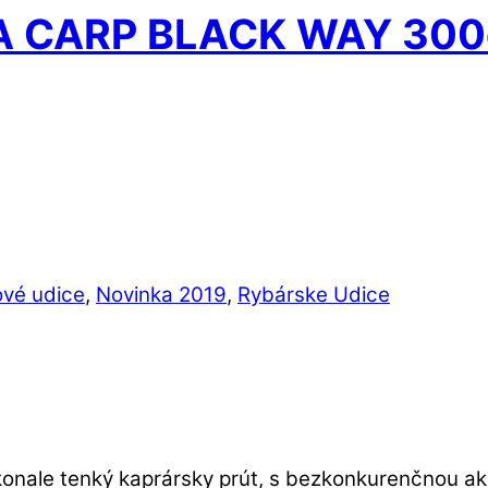
 CARP BLACK WAY 300c
vé udice
,
Novinka 2019
,
Rybárske Udice
konale tenký kaprársky prút, s bezkonkurenčnou a