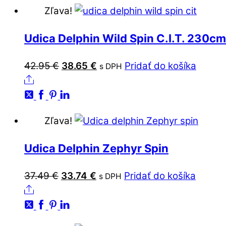
Zľava!
Udica Delphin Wild Spin C.I.T. 230cm
42.95
€
Original
38.65
€
Current
Pridať do košíka
s DPH
Share
price
price
was:
is:
42.95 €.
38.65 €.
Zľava!
Udica Delphin Zephyr Spin
37.49
€
Original
33.74
€
Current
Pridať do košíka
s DPH
Share
price
price
was:
is:
37.49 €.
33.74 €.