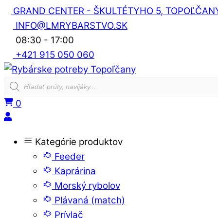
Skip
GRAND CENTER - ŠKULTÉTYHO 5, TOPOĽČAN
to
INFO@LMRYBARSTVO.SK
content
08:30 - 17:00
+421 915 050 060
Products
search
0
Kategórie produktov
Feeder
Kaprárina
Morský rybolov
Plávaná (match)
Prívlač