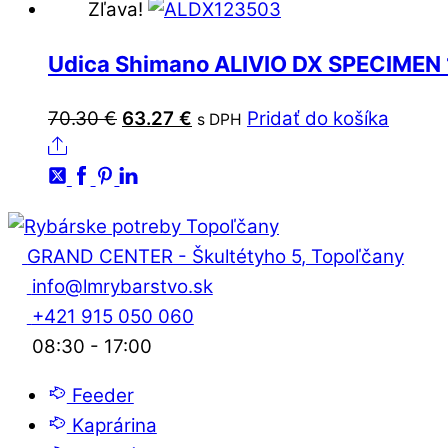
Zľava!
Udica Shimano ALIVIO DX SPECIMEN 
70.30
€
Original
63.27
€
Current
Pridať do košíka
s DPH
Share
price
price
was:
is:
70.30 €.
63.27 €.
GRAND CENTER - Škultétyho 5, Topoľčany
info@lmrybarstvo.sk
+421 915 050 060
08:30 - 17:00
Feeder
Kaprárina