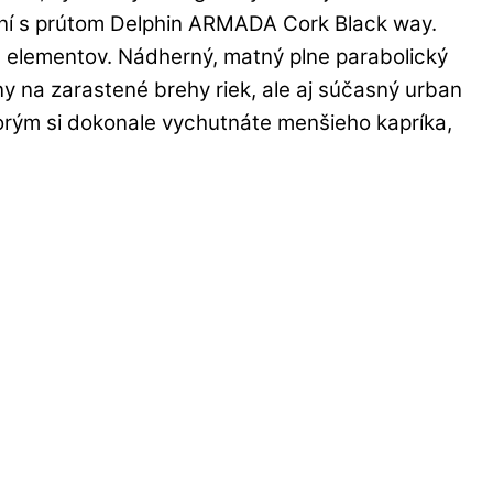
mení s prútom Delphin ARMADA Cork Black way.
h elementov. Nádherný, matný plne parabolický
lny na zarastené brehy riek, ale aj súčasný urban
torým si dokonale vychutnáte menšieho kapríka,