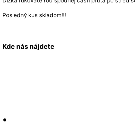
Dĺžka rukoväte (od spodnej časti prúta po stred s
Posledný kus skladom!!!
Kde nás nájdete