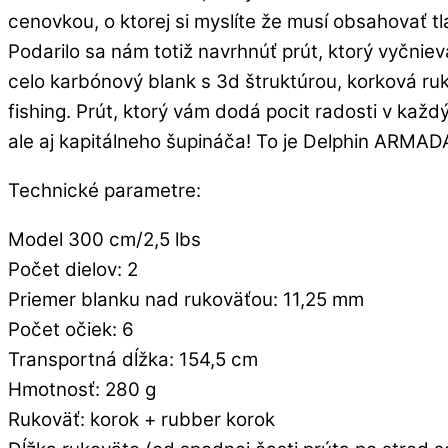
cenovkou, o ktorej si myslíte že musí obsahovať
Podarilo sa nám totiž navrhnúť prút, ktorý vyčni
celo karbónový blank s 3d štruktúrou, korková ruko
fishing. Prút, ktorý vám dodá pocit radosti v kaž
ale aj kapitálneho šupináča! To je Delphin ARMA
Technické parametre:
Model 300 cm/2,5 lbs
Počet dielov: 2
Priemer blanku nad rukoväťou: 11,25 mm
Počet očiek: 6
Transportná dĺžka: 154,5 cm
Hmotnosť: 280 g
Rukoväť: korok + rubber korok