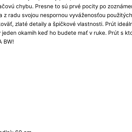
 tlačovú chybu. Presne to sú prvé pocity po zozná
eva z radu svojou nespornou vyváženosťou použitýc
väť, zlaté detaily a špičkové vlastnosti. Prút ideá
dý jeden okamih keď ho budete mať v ruke. Prút s k
DA BW!