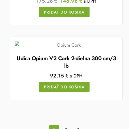
Original
Current
175.28
€
148.98
€
s DPH
price
price
PRIDAŤ DO KOŠÍKA
was:
is:
175.28 €.
148.98 €.
Udica Opium V2 Cork 2-dielna 300 cm/3
lb
92.15
€
s DPH
PRIDAŤ DO KOŠÍKA