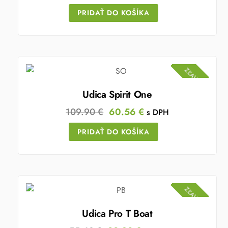
PRIDAŤ DO KOŠÍKA
ZĽAVA!
Udica Spirit One
Original
Current
109.90
€
60.56
€
s DPH
price
price
PRIDAŤ DO KOŠÍKA
was:
is:
109.90 €.
60.56 €.
ZĽAVA!
Udica Pro T Boat