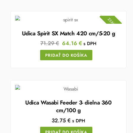
ZĽAVA!
Udica Spirit SX Match 420 cm/5-20 g
Original
Current
71.29
€
64.16
€
s DPH
price
price
PRIDAŤ DO KOŠÍKA
was:
is:
71.29 €.
64.16 €.
Udica Wasabi Feeder 3- dielna 360
cm/100 g
32.75
€
s DPH
PRIDAŤ DO KOŠÍKA