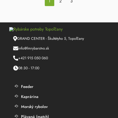
1
2
3
GRAND CENTER - Škultétyho 5, Topoľčany
info@lmrybarstvo.sk
+421 915 050 060
08:30 - 17:00
Feeder
Kaprárina
Morský rybolov
Plávaná (match)