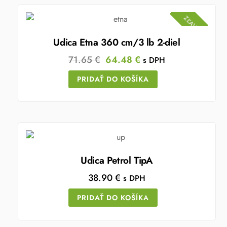
ZĽAVA!
Udica Etna 360 cm/3 lb 2-diel
Original
Current
71.65
€
64.48
€
s DPH
price
price
PRIDAŤ DO KOŠÍKA
was:
is:
71.65 €.
64.48 €.
Udica Petrol TipA
38.90
€
s DPH
PRIDAŤ DO KOŠÍKA