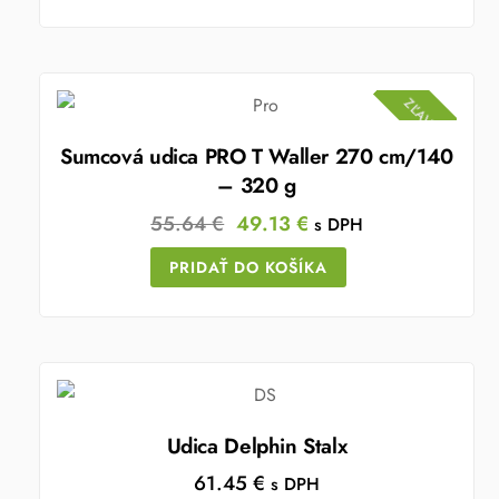
ZĽAVA!
Sumcová udica PRO T Waller 270 cm/140
– 320 g
Original
Current
55.64
€
49.13
€
s DPH
price
price
PRIDAŤ DO KOŠÍKA
was:
is:
55.64 €.
49.13 €.
Udica Delphin Stalx
61.45
€
s DPH