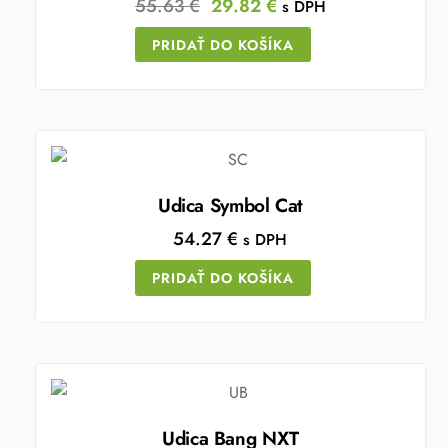
Original
Current
55.63
€
29.82
€
s DPH
price
price
PRIDAŤ DO KOŠÍKA
was:
is:
55.63 €.
29.82 €.
Udica Symbol Cat
54.27
€
s DPH
PRIDAŤ DO KOŠÍKA
Udica Bang NXT