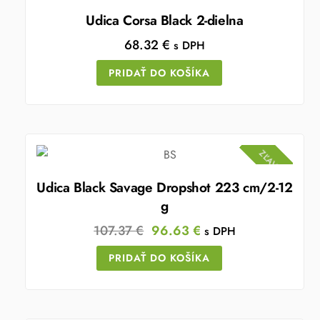
Udica Corsa Black 2-dielna
68.32
€
s DPH
PRIDAŤ DO KOŠÍKA
ZĽAVA!
Udica Black Savage Dropshot 223 cm/2-12
g
Original
Current
107.37
€
96.63
€
s DPH
price
price
PRIDAŤ DO KOŠÍKA
was:
is:
107.37 €.
96.63 €.