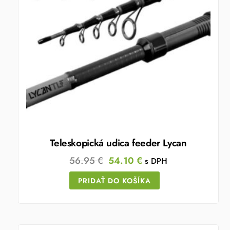
Teleskopická udica feeder Lycan
Original
Current
56.95
€
54.10
€
s DPH
price
price
PRIDAŤ DO KOŠÍKA
was:
is:
56.95 €.
54.10 €.