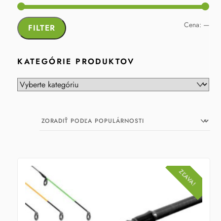
Min
Max
Cena:
—
FILTER
cen
cen
KATEGÓRIE PRODUKTOV
ZĽAVA!