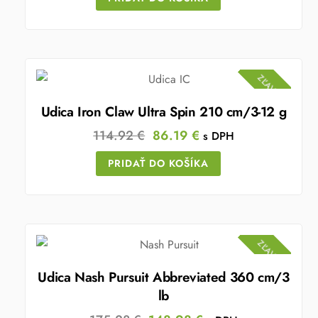
ZĽAVA!
Udica Iron Claw Ultra Spin 210 cm/3-12 g
Original
Current
114.92
€
86.19
€
s DPH
price
price
PRIDAŤ DO KOŠÍKA
was:
is:
114.92 €.
86.19 €.
ZĽAVA!
Udica Nash Pursuit Abbreviated 360 cm/3
lb