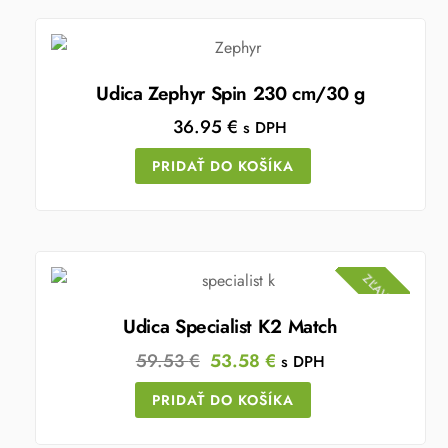
Udica Zephyr Spin 230 cm/30 g
36.95
€
s DPH
PRIDAŤ DO KOŠÍKA
ZĽAVA!
Udica Specialist K2 Match
Original
Current
59.53
€
53.58
€
s DPH
price
price
PRIDAŤ DO KOŠÍKA
was:
is:
59.53 €.
53.58 €.