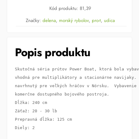
Boat
Kód produktu
:
81,39
Značky:
delena
,
morský rybolov
,
pro-t
,
udica
Popis produktu
Skutočná séria prútov Power Boat, ktorá bola vybav
vhodná pre multiplikátory a stacionárne navijaky. 
navrhnutý pre veľkých hráčov v Nórsku.  Vybavenie 
Dĺžka: 240 cm

Záťaž: 20 - 30 lb

Prepravná dĺžka: 125 cm

Diely: 2 