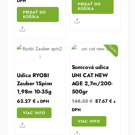
DPH
PRIDAŤ DO
was:
is:
48.16 €.
43.35 €.
KOŠÍKA
PRIDAŤ DO
70.30 €.
63.27 €.
KOŠÍKA
Share
Share
ZĽAVA!
Sumcová udica
Udica RYOBI
UNI CAT NEW
Zauber 1Spinn
AGE 2,7m/200-
1,98m 10-35g
500gr
Original
Current
63.27
€
148.35
€
87.67
€
s DPH
s
price
price
DPH
VIAC INFO
was:
is:
VIAC INFO
148.35 €.
87.67 €.
Share
Share