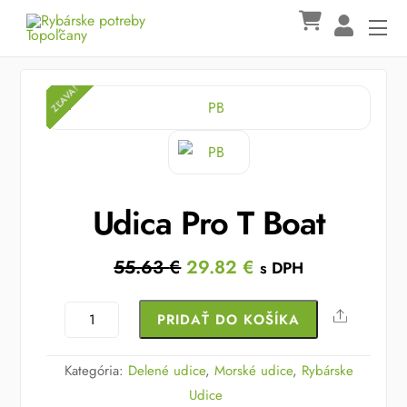
Skip
Me
to
content
ZĽAVA!
ZĽAVA!
Udica Pro T Boat
Original
Current
55.63
€
29.82
€
s DPH
price
price
was:
is:
množstvo
Share
PRIDAŤ DO KOŠÍKA
55.63 €.
29.82 €.
Udica
Pro
Kategória:
Delené udice
,
Morské udice
,
Rybárske
T
Udice