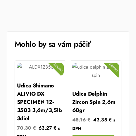
Mohlo by sa vám páčiť
ZĽAVA!
ZĽAVA!
Udica Shimano
ALIVIO DX
Udica Delphin
SPECIMEN 12-
Zircon Spin 2,6m
3503 3,6m/3,5lb
60gr
3diel
Original
Current
48.16
€
43.35
€
s
Original
Current
price
price
70.30
€
63.27
€
s
DPH
price
price
was:
is: