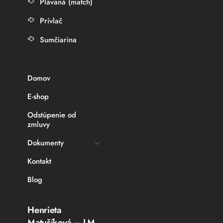
Plávaná (match)
Prívlač
Sumčiarina
Domov
E-shop
Odstúpenie od
zmluvy
Dokumenty
Kontakt
Blog
Henrieta
Matušíková – LM