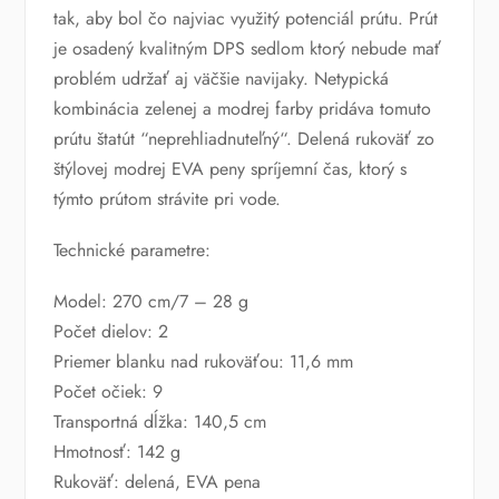
tak, aby bol čo najviac využitý potenciál prútu. Prút
je osadený kvalitným DPS sedlom ktorý nebude mať
problém udržať aj väčšie navijaky. Netypická
kombinácia zelenej a modrej farby pridáva tomuto
prútu štatút “neprehliadnuteľný“. Delená rukoväť zo
štýlovej modrej EVA peny spríjemní čas, ktorý s
týmto prútom strávite pri vode.
Technické parametre:
Model: 270 cm/7 – 28 g
Počet dielov: 2
Priemer blanku nad rukoväťou: 11,6 mm
Počet očiek: 9
Transportná dĺžka: 140,5 cm
Hmotnosť: 142 g
Rukoväť: delená, EVA pena