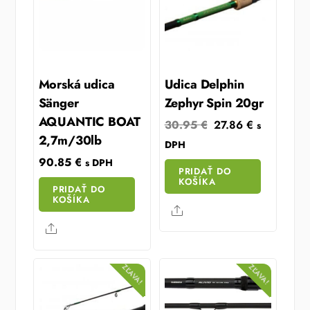
Morská udica
Udica Delphin
Sänger
Zephyr Spin 20gr
AQUANTIC BOAT
Original
Current
30.95
€
27.86
€
s
2,7m/30lb
price
price
DPH
was:
is:
90.85
€
s DPH
PRIDAŤ DO
30.95 €.
27.86 €.
KOŠÍKA
PRIDAŤ DO
KOŠÍKA
Share
Share
ZĽAVA!
ZĽAVA!