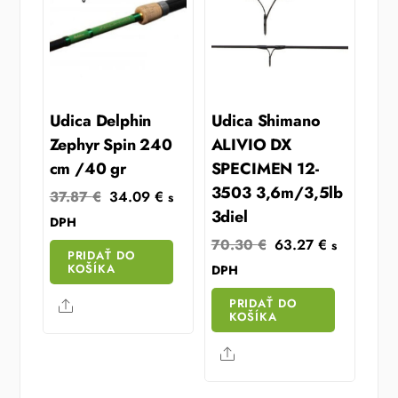
Udica Delphin
Udica Shimano
Zephyr Spin 240
ALIVIO DX
cm /40 gr
SPECIMEN 12-
3503 3,6m/3,5lb
Original
Current
37.87
€
34.09
€
s
3diel
price
price
DPH
was:
is:
Original
Current
70.30
€
63.27
€
s
PRIDAŤ DO
37.87 €.
34.09 €.
price
price
KOŠÍKA
DPH
was:
is:
PRIDAŤ DO
Share
70.30 €.
63.27 €.
KOŠÍKA
Share