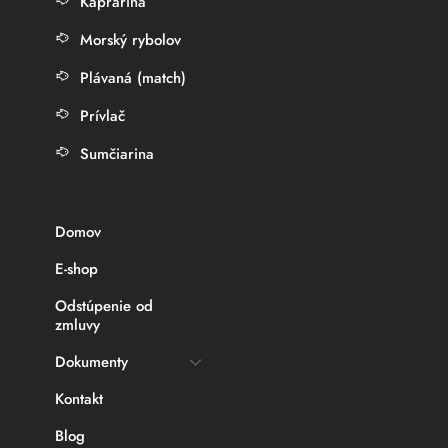
Kaprárina
Morský rybolov
Plávaná (match)
Prívlač
Sumčiarina
Domov
E-shop
Odstúpenie od
zmluvy
Dokumenty
Kontakt
Blog