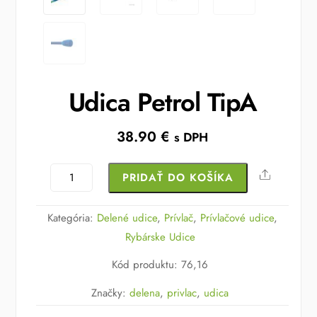
Udica Petrol TipA
38.90
€
s DPH
množstvo
Share
PRIDAŤ DO KOŠÍKA
Udica
Petrol
Kategória:
Delené udice
,
Prívlač
,
Prívlačové udice
,
TipA
Rybárske Udice
Kód produktu
:
76,16
Značky:
delena
,
privlac
,
udica