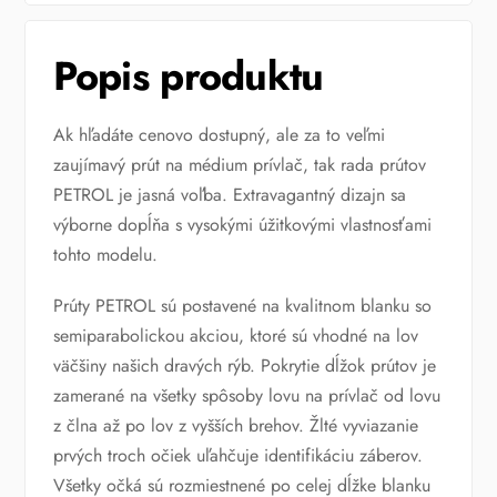
Popis produktu
Ak hľadáte cenovo dostupný, ale za to veľmi
zaujímavý prút na médium prívlač, tak rada prútov
PETROL je jasná voľba. Extravagantný dizajn sa
výborne dopĺňa s vysokými úžitkovými vlastnosťami
tohto modelu.
Prúty PETROL sú postavené na kvalitnom blanku so
semiparabolickou akciou, ktoré sú vhodné na lov
väčšiny našich dravých rýb. Pokrytie dĺžok prútov je
zamerané na všetky spôsoby lovu na prívlač od lovu
z člna až po lov z vyšších brehov. Žlté vyviazanie
prvých troch očiek uľahčuje identifikáciu záberov.
Všetky očká sú rozmiestnené po celej dĺžke blanku