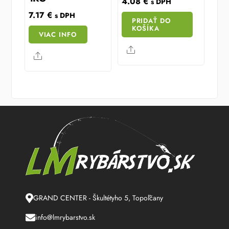
4.08
€
s DPH
7.17
€
s DPH
PRIDAŤ DO
KOŠÍKA
VIAC INFO
Share
Share
GRAND CENTER - Škultétyho 5, Topoľčany
info@lmrybarstvo.sk