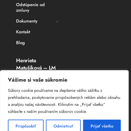
Odstúpenie od
zmluvy
Dokumenty
Kontakt
Blog
Henrieta
Matušíková – LM
Rybárske potreby
Vážime si vaše súkromie
Topoľčany
Súbory cookie používame na zlepšenie vášho zážitku z
prehliadania, poskytovanie prispôsobených reklám alebo obsahu
IČO: 336 764 53
a analýzu našej návštevnosti. Kliknutím na „Prijať všetko“
DIČ: 102 044 8385
súhlasíte s naším používaním súborov cookie.
IČ DPH: SK 102 044 8385
Prispôsobiť
Odmietnuť
Prijať všetko