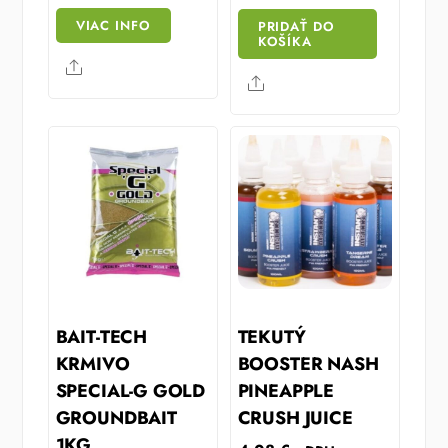
was:
is:
VIAC INFO
PRIDAŤ DO
15.32 €.
10.19 €.
KOŠÍKA
Share
Share
BAIT-TECH
TEKUTÝ
KRMIVO
BOOSTER NASH
SPECIAL-G GOLD
PINEAPPLE
GROUNDBAIT
CRUSH JUICE
1KG