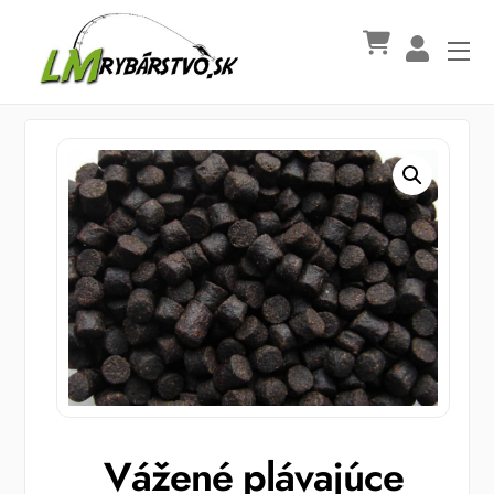
Skip
to
Me
content
Vážené plávajúce