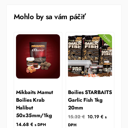
Mohlo by sa vám páčiť
ZĽAVA!
Mikbaits Mamut
Boilies STARBAITS
Boilies Krab
Garlic Fish 1kg
Halibut
20mm
50x35mm/1kg
Original
Current
15.32
€
10.19
€
s
price
price
14.68
€
s DPH
DPH