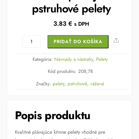
pstruhové pelety
3.83
€
s DPH
množstvo
Share
PRIDAŤ DO KOŠÍKA
Vážené
plávajúce
Kategória:
Návnady a nástrahy
,
Pelety
pstruhové
Kód produktu
:
208,78
pelety
Značky:
pelety
,
pstruhové
,
vážené
Popis produktu
Kvalitné plávajúce kŕmne pelety vhodné pre