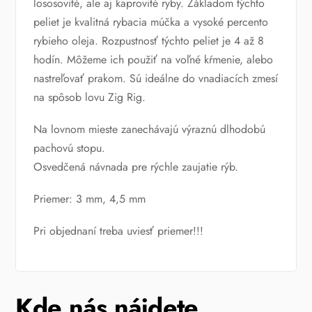
lososovité, ale aj kaprovité ryby. Základom týchto
peliet je kvalitná rybacia múčka a vysoké percento
rybieho oleja. Rozpustnosť týchto peliet je 4 až 8
hodín. Môžeme ich použiť na voľné kŕmenie, alebo
nastreľovať prakom. Sú ideálne do vnadiacích zmesí
na spôsob lovu Zig Rig.
Na lovnom mieste zanechávajú výraznú dlhodobú
pachovú stopu.
Osvedčená návnada pre rýchle zaujatie rýb.
Priemer: 3 mm, 4,5 mm
Pri objednaní treba uviesť priemer!!!
Kde nás nájdete