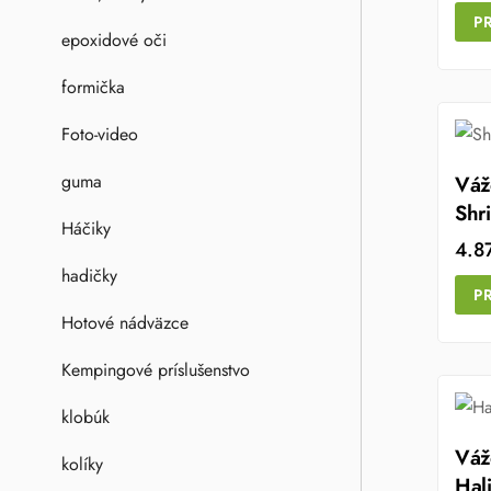
P
epoxidové oči
formička
Foto-video
guma
Váž
Shr
Háčiky
4.8
hadičky
P
Hotové nádväzce
Kempingové príslušenstvo
klobúk
Váž
kolíky
Hal