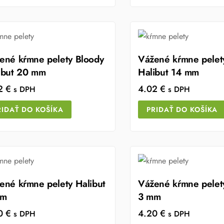
ené kŕmne pelety Bloody
Vážené kŕmne pelet
ibut 20 mm
Halibut 14 mm
02
€
4.02
€
s DPH
s DPH
RIDAŤ DO KOŠÍKA
PRIDAŤ DO KOŠÍKA
ené kŕmne pelety Halibut
Vážené kŕmne pelety
mm
3 mm
20
€
4.20
€
s DPH
s DPH