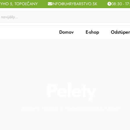
TYHO 5, TOPOĽČANY
INFO@LMRYBARSTVO.SK
08:30 - 17
Domov
E-shop
Odstúpen
Pelety
Domov
/
Produkty
/
Návnady a nástrahy
/
Pelety