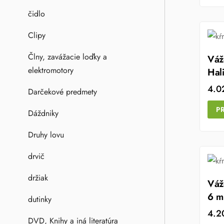
čidlo
Clipy
Člny, zavážacie loďky a
Váž
elektromotory
Hal
4.
Darčekové predmety
P
Dáždniky
Druhy lovu
drvič
držiak
Váž
6 
dutinky
4.
DVD, Knihy a iná literatúra