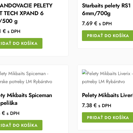
PANDOVACIE PELETY
Starbaits pelety RS1
T TECH XPAND 6
6mm/700g
/500 g
7.69
€
s DPH
1
€
s DPH
PRIDAŤ DO KOŠÍKA
RIDAŤ DO KOŠÍKA
ety Mikbaits Spiceman
Pelety Mikbaits Liver
peliška
7.38
€
s DPH
8
€
s DPH
PRIDAŤ DO KOŠÍKA
RIDAŤ DO KOŠÍKA