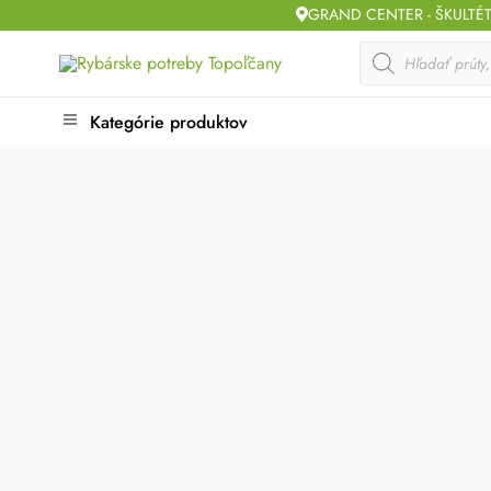
Skip
GRAND CENTER - ŠKULTÉ
to
Products
search
content
Kategórie produktov