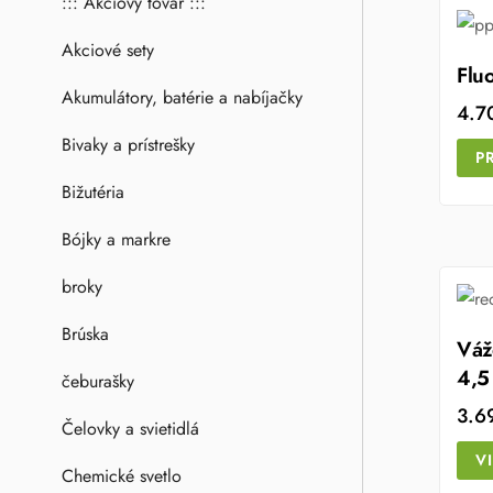
::: Akciový tovar :::
Akciové sety
Flu
Akumulátory, batérie a nabíjačky
4.7
Bivaky a prístrešky
P
Bižutéria
Bójky a markre
broky
Brúska
Váž
4,5
čeburašky
3.6
Čelovky a svietidlá
V
Chemické svetlo