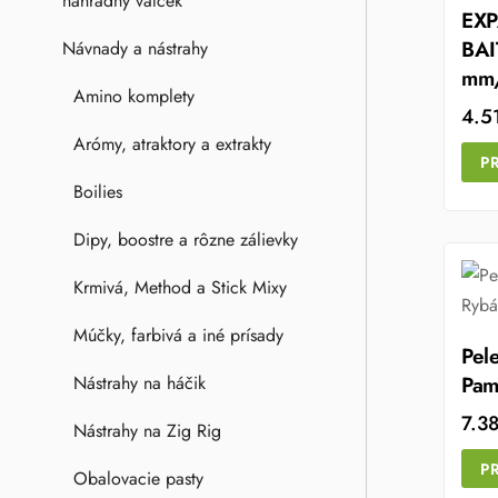
náhradný valček
EX
BAI
Návnady a nástrahy
mm
Amino komplety
4.5
Arómy, atraktory a extrakty
P
Boilies
Dipy, boostre a rôzne zálievky
Krmivá, Method a Stick Mixy
Múčky, farbivá a iné prísady
Pel
Nástrahy na háčik
Pam
7.3
Nástrahy na Zig Rig
P
Obalovacie pasty