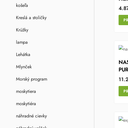
košeľa
4.8
Kreslá a stoličky
P
Krúžky
lampa
Lehátka
NAS
Mlynček
PU
11.
Morský program
moskytiera
P
moskytiéra
náhradné cievky