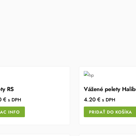
ety RS
Vážené pelety Hali
0
€
4.20
€
s DPH
s DPH
IAC INFO
PRIDAŤ DO KOŠÍKA