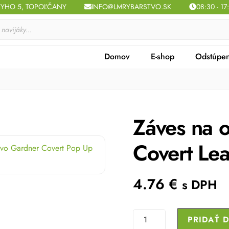
TYHO 5, TOPOĽČANY
INFO@LMRYBARSTVO.SK
08:30 - 17
Domov
E-shop
Odstúpen
Záves na 
Covert L
4.76
€
s DPH
množstvo
PRIDAŤ 