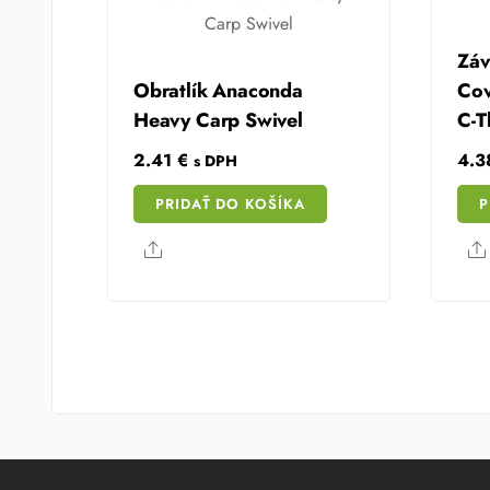
Záv
Obratlík Anaconda
Cov
Heavy Carp Swivel
C-T
2.41
€
4.
s DPH
PRIDAŤ DO KOŠÍKA
P
Share