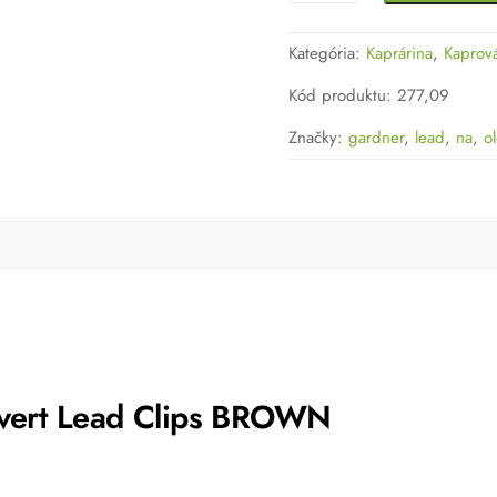
Záves
na
Kategória:
Kaprárina
,
Kaprov
olovo
Gardner
Kód produktu
:
277,09
Covert
Značky:
gardner
,
lead
,
na
,
o
Lead
Clips
BROWN
overt Lead Clips BROWN