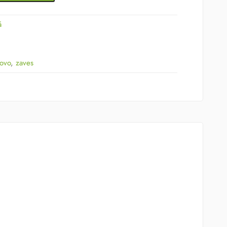
á
lovo
,
zaves