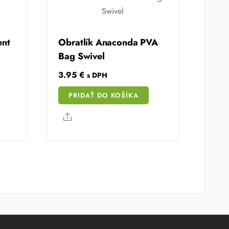
ent
Obratlík Anaconda PVA
Bag Swivel
3.95
€
s DPH
PRIDAŤ DO KOŠÍKA
Share