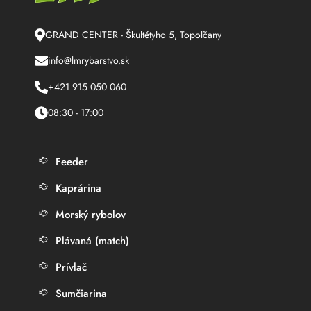
GRAND CENTER - Škultétyho 5, Topoľčany
info@lmrybarstvo.sk
+421 915 050 060
08:30 - 17:00
Feeder
Kaprárina
Morský rybolov
Plávaná (match)
Prívlač
Sumčiarina