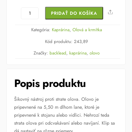
množstvo
Share
PRIDAŤ DO KOŠÍKA
Clip
Back
Kategória:
Kaprárina
,
Olová a krmítka
lead
Kód produktu
:
243,89
System
Značky:
backlead
,
kaprárina
,
olovo
Popis produktu
Šikovný nástroj proti strate olova. Olovo je
pripevnené na 5,50 m dlhom lane, ktoré je
pripevnené k stojanu alebo vidlici. Nehrozí teda
strata olova pri odcvakávaní alebo navíjaní. Klip sa
dá nastaviť na rôzne priemery.