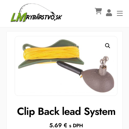
Skip
to
Me
content
Clip Back lead System
5.69
€
s DPH