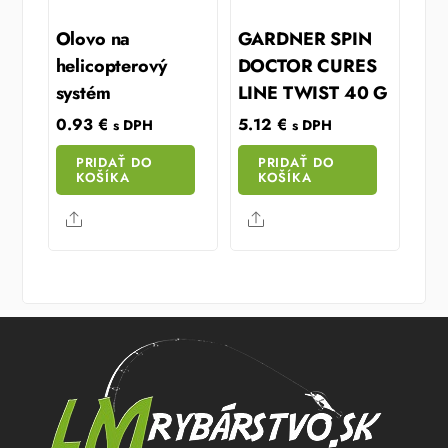
Olovo na
GARDNER SPIN
helicopterový
DOCTOR CURES
systém
LINE TWIST 40 G
0.93
€
5.12
€
s DPH
s DPH
PRIDAŤ DO
PRIDAŤ DO
KOŠÍKA
KOŠÍKA
Share
Share