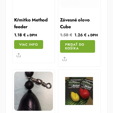
Kŕmitko Method
Závesné olovo
feeder
Cube
Original
Current
1.18
€
1.58
€
1.26
€
s DPH
s DPH
price
price
VIAC INFO
PRIDAŤ DO
was:
is:
KOŠÍKA
1.58 €.
1.26 €.
Share
Share