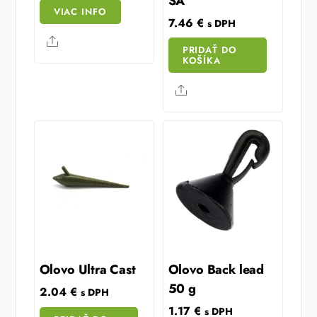
SA
VIAC INFO
7.46
€
s DPH
Share
PRIDAŤ DO
KOŠÍKA
Share
Olovo Ultra Cast
Olovo Back lead
50 g
2.04
€
s DPH
1.17
€
s DPH