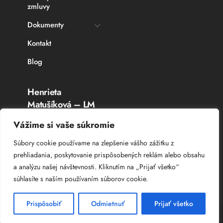
zmluvy
Dokumenty
Kontakt
Blog
Henrieta
Matušíková – LM
Rybárske potreby
Vážime si vaše súkromie
Topoľčany
Súbory cookie používame na zlepšenie vášho zážitku z
prehliadania, poskytovanie prispôsobených reklám alebo obsahu
IČO: 336 764 53
a analýzu našej návštevnosti. Kliknutím na „Prijať všetko“
DIČ: 102 044 8385
súhlasíte s naším používaním súborov cookie.
IČ DPH: SK 102 044 8385
Prispôsobiť
Odmietnuť
Prijať všetko
© Copyright
Web Studio – Tvorba web stránok
2025