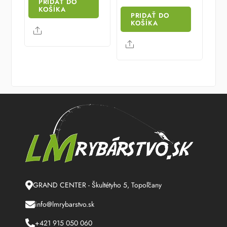
PRIDAŤ DO
KOŠÍKA
PRIDAŤ DO
KOŠÍKA
Share
Share
GRAND CENTER - Škultétyho 5, Topoľčany
info@lmrybarstvo.sk
+421 915 050 060