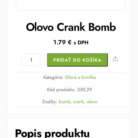
Olovo Crank Bomb
1.79
€
s DPH
množstvo
Share
PRIDAŤ DO KOŠÍKA
Olovo
Crank
Kategória:
Olová a krmítka
Bomb
Kód produktu
:
259,29
Značky:
bomb
,
crank
,
olovo
Popis produktu