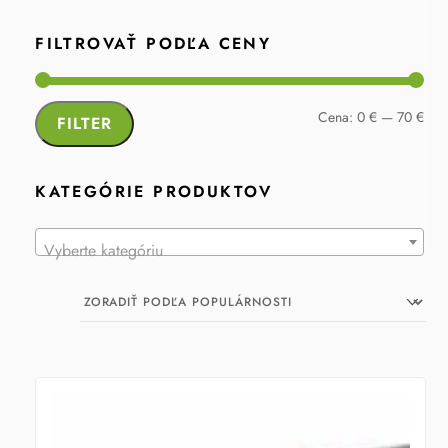
FILTROVAŤ PODĽA CENY
Min
Max
Cena:
0 €
—
70 €
FILTER
cen
cen
KATEGÓRIE PRODUKTOV
Vyberte kategóriu