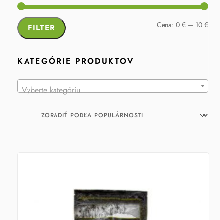
Min
Max
Cena:
0 €
—
10 €
FILTER
cen
cen
KATEGÓRIE PRODUKTOV
Vyberte kategóriu