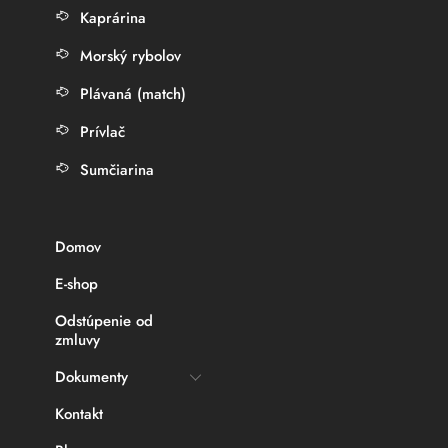
Kaprárina
Morský rybolov
Plávaná (match)
Prívlač
Sumčiarina
Domov
E-shop
Odstúpenie od
zmluvy
Dokumenty
Kontakt