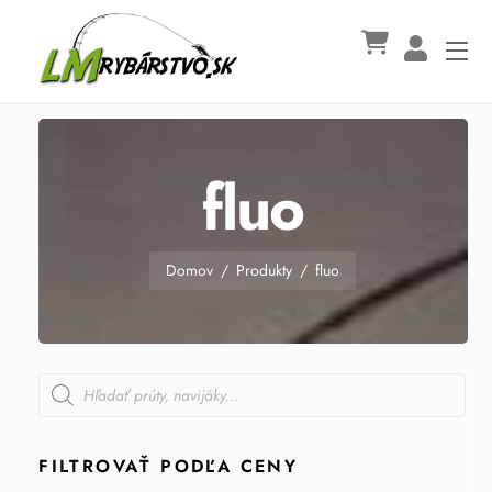
Skip
to
Me
content
fluo
Domov
/
Produkty
/
fluo
Products
search
FILTROVAŤ PODĽA CENY